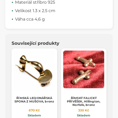
Materiál stříbro 925
Velikost 1.3 x 2.5 cm
Váha cca 4,6 g
Související produkty
ŘÍMSKÁ LEGIONÁŘSKÁ
ŘÍMSKÝ FALICKÝ
SPONA Z MUŠOVA, bronz
PŘÍVĚŠEK, Hillington,
Norfolk, bronz
670 Kč
330 Kč
Skladem
Skladem