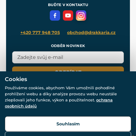
Meče pro Kingdom Come
BUĎTE V KONTAKTU
Volná místa
Filmový merch
Blog
+420 777 948 705
obchod@drakkaria.cz
ODBĚR NOVINEK
ODEBÍRAT
Cookies
Používáme cookies, abychom Vám umožnili pohodlné
prohlížení webu a díky analýze provozu webu neustále
zlepšovali jeho funkce, výkon a použitelnost.
ochrana
osobních údajů
© Všechna práva vyhrazena. www.drakkaria.cz 2007-2026.
Powered by
Simplia.cz
, protected by reCAPTCHA.
Souhlasím