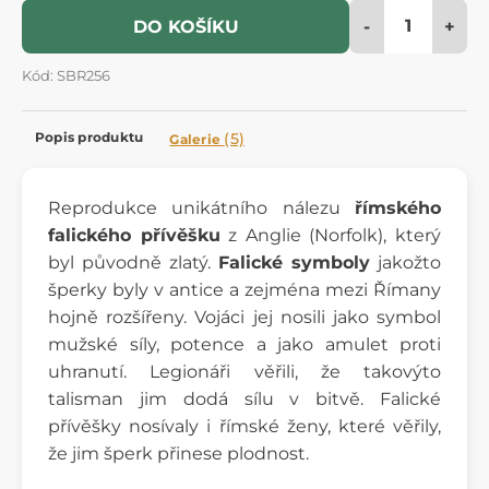
-
+
DO KOŠÍKU
Kód: SBR256
Popis produktu
(5)
Galerie
Reprodukce unikátního nálezu
římského
falického přívěšku
z Anglie (Norfolk), který
byl původně zlatý.
Falické symboly
jakožto
šperky byly v antice a zejména mezi Římany
hojně rozšířeny. Vojáci jej nosili jako symbol
mužské síly, potence a jako amulet proti
uhranutí. Legionáři věřili, že takovýto
talisman jim dodá sílu v bitvě. Falické
přívěšky nosívaly i římské ženy, které věřily,
že jim šperk přinese plodnost.