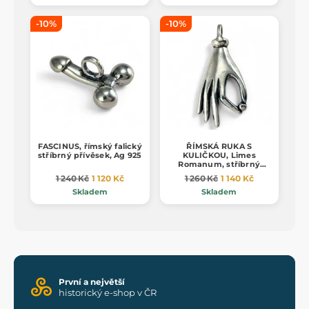
-10%
-10%
FASCINUS, římský falický
ŘÍMSKÁ RUKA S
stříbrný přívěsek, Ag 925
KULIČKOU, Limes
Romanum, stříbrný
přívěsek, Ag 925
1 240 Kč
1 120 Kč
1 260 Kč
1 140 Kč
Skladem
Skladem
První a největší
historický e-shop v ČR