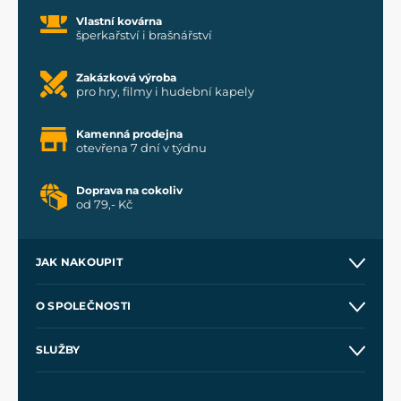
Vlastní kovárna
šperkařství i brašnářství
Zakázková výroba
pro hry, filmy i hudební kapely
Kamenná prodejna
otevřena 7 dní v týdnu
Doprava na cokoliv
od 79,- Kč
JAK NAKOUPIT
Kontakt a prodejny
O SPOLEČNOSTI
Obchodní podmínky
O nás
SLUŽBY
Velkoobchod
Naše dílny
Nákup na splátky
Zakázková výroba
Pro média