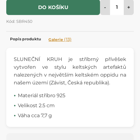
-
+
DO KOŠÍKU
Kód: SBR450
Popis produktu
(13)
Galerie
SLUNEČNÍ KRUH je stříbrný přívěšek
vytvořen ve stylu keltských artefaktů
nalezených v největším keltském oppidu na
našem území (Závist, Česká republika).
Materiál stříbro 925
Velikost 2.5 cm
Váha cca 7,7 g