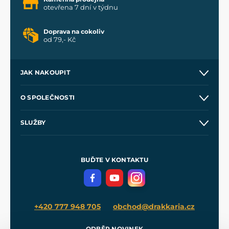
otevřena 7 dní v týdnu
Doprava na cokoliv
od 79,- Kč
JAK NAKOUPIT
Kontakt a prodejny
O SPOLEČNOSTI
Obchodní podmínky
O nás
SLUŽBY
Velkoobchod
Naše dílny
Nákup na splátky
Zakázková výroba
Pro média
Meče pro Kingdom Come
BUĎTE V KONTAKTU
Volná místa
Filmový merch
Blog
+420 777 948 705
obchod@drakkaria.cz
ODBĚR NOVINEK