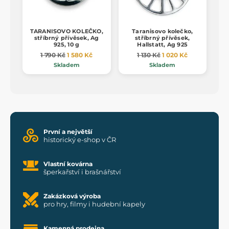
TARANISOVO KOLEČKO,
Taranisovo kolečko,
stříbrný přívěsek, Ag
stříbrný přívěsek,
925, 10 g
Hallstatt, Ag 925
1 790 Kč
1 580 Kč
1 130 Kč
1 020 Kč
Skladem
Skladem
První a největší
historický e-shop v ČR
Vlastní kovárna
šperkařství i brašnářství
Zakázková výroba
pro hry, filmy i hudební kapely
Kamenná prodejna