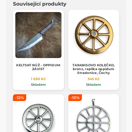
Související produkty
KELTSKÝ NŮŽ - OPPIDUM
TARANISOVO KOLEČKO,
ZÁVIST
bronz, replika oppidum
Stradonice, Čechy
1 650 Kč
345 Kč
Skladem
Skladem
-12%
-10%