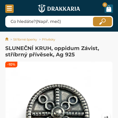
0
Stříbrné šperky
Přívěsky
SLUNEČNÍ KRUH, oppidum Závist,
stříbrný přívěsek, Ag 925
-10%