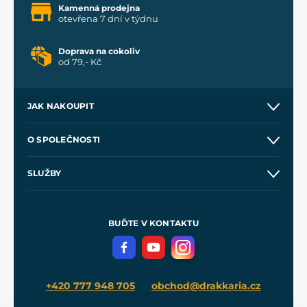
Kamenná prodejna
otevřena 7 dní v týdnu
Doprava na cokoliv
od 79,- Kč
JAK NAKOUPIT
Kontakt a prodejny
O SPOLEČNOSTI
Obchodní podmínky
O nás
SLUŽBY
Velkoobchod
Naše dílny
Nákup na splátky
Zakázková výroba
Pro média
Meče pro Kingdom Come
BUĎTE V KONTAKTU
Volná místa
Filmový merch
Blog
+420 777 948 705
obchod@drakkaria.cz