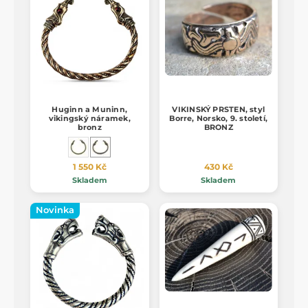
Huginn a Muninn,
VIKINSKÝ PRSTEN, styl
vikingský náramek,
Borre, Norsko, 9. století,
bronz
BRONZ
1 550 Kč
430 Kč
Skladem
Skladem
Novinka