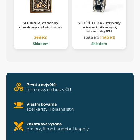
SLEIPNIR, ozdobný
SEDÍCÍ THOR - stříbrný
opaskový nýtek, bronz
přívěsek, Akureyri,
Island, Ag 925
396 Kč
1 280 Kč
1 160 Kč
Skladem
Skladem
První a největší
historický e-shop v ČR
Vlastní kovárna
šperkařství i brašnářství
Zakázková výroba
pro hry, filmy i hudební kapely