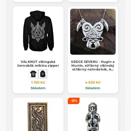
VALKNUT vikingská
SRDCE SEVERU - Hugin a
černobílá mikina zipper
Munin, stříbrný vikinský
stříbrný náhrdelník, Ag
925, 24g
1 150 Kč
4 630 Kč
Skladem
Skladem
-9%