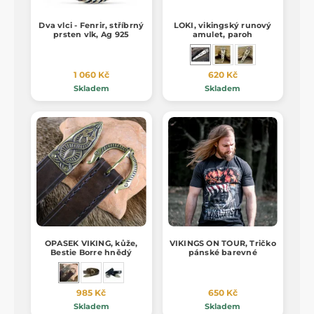
Dva vlci - Fenrir, stříbrný
LOKI, vikingský runový
prsten vlk, Ag 925
amulet, paroh
1 060 Kč
620 Kč
Skladem
Skladem
OPASEK VIKING, kůže,
VIKINGS ON TOUR, Tričko
Bestie Borre hnědý
pánské barevné
985 Kč
650 Kč
Skladem
Skladem