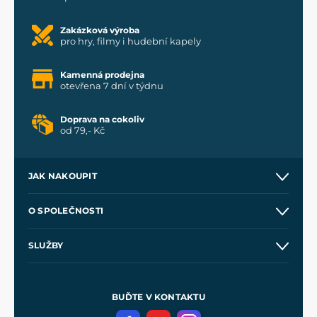
Zakázková výroba
pro hry, filmy i hudební kapely
Kamenná prodejna
otevřena 7 dní v týdnu
Doprava na cokoliv
od 79,- Kč
JAK NAKOUPIT
Kontakt a prodejny
O SPOLEČNOSTI
Obchodní podmínky
O nás
SLUŽBY
Velkoobchod
Naše dílny
Nákup na splátky
Zakázková výroba
Pro média
Meče pro Kingdom Come
BUĎTE V KONTAKTU
Volná místa
Filmový merch