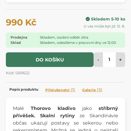
Skladem 5-10 ks
990 Kč
U vás může být již: 12. 8.
Prodejna
Skladem, osobní odběr zítra
Sklad
Skladem, odesíláme v pracovní dny ve 12:00
-
+
DO KOŠÍKU
Kód: SBR622
Popis produktu
(1)
(5)
Příslušenství
Galerie
Malé
Thorovo kladivo
jako
stříbrný
přívěšek. Skalní rytiny
ze Skandinávie
občas ukazují postavy se sekerou nebo
sekeromlatem. Možná se jedná o nejstaší