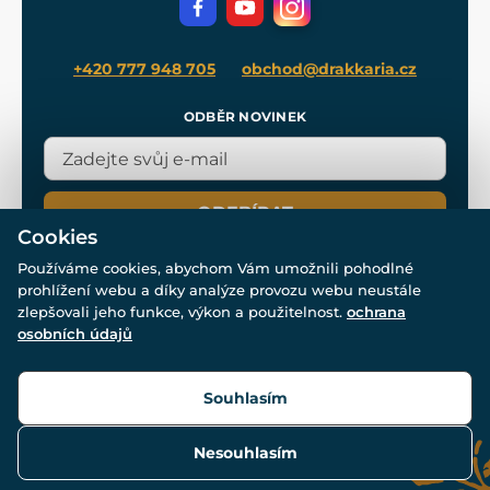
Blog
+420 777 948 705
obchod@drakkaria.cz
ODBĚR NOVINEK
ODEBÍRAT
Cookies
Používáme cookies, abychom Vám umožnili pohodlné
prohlížení webu a díky analýze provozu webu neustále
zlepšovali jeho funkce, výkon a použitelnost.
ochrana
osobních údajů
© Všechna práva vyhrazena. www.drakkaria.cz 2007-2026.
Powered by
Simplia.cz
, protected by reCAPTCHA.
Souhlasím
Nesouhlasím