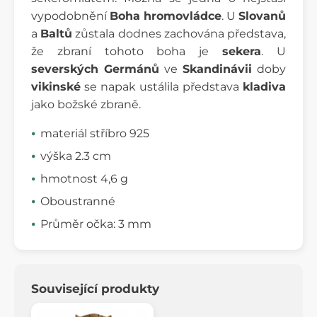
vypodobnění
Boha hromovládce
. U
Slovanů
a
Baltů
zůstala dodnes zachována představa,
že zbraní tohoto boha je
sekera
. U
severských Germánů
ve
Skandinávii
doby
vikinské
se napak ustálila představa
kladiva
jako božské zbraně.
materiál stříbro 925
výška 2.3 cm
hmotnost 4,6 g
Oboustranné
Průměr očka: 3 mm
Související produkty