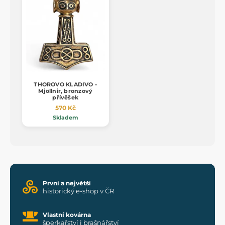
THOROVO KLADIVO -
Mjöllnir, bronzový
přívěšek
570 Kč
Skladem
První a největší
historický e-shop v ČR
Vlastní kovárna
šperkařství i brašnářství