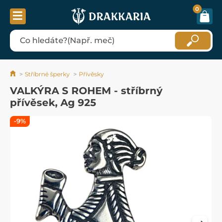
0
Stříbrné šperky
Přívěsky
VALKÝRA S ROHEM - stříbrný
přívěsek, Ag 925
-9%