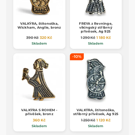
VALKÝRA, štítonoška,
FREYA z Revninge,
Wickham, Anglie, bronz
vikingský stříbrný
přívěsek, Ag 925
390 Kč
320 Kč
1 290 Kč
1 180 Kč
Skladem
Skladem
-10%
VALKÝRA S ROHEM -
VALKÝRA, štítonoška,
přívěšek, bronz
stříbrný přívěsek, Ag 925
360 Kč
1 250 Kč
1 120 Kč
Skladem
Skladem