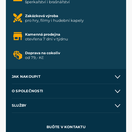
šperkařství i brašnářství
Zakázková výroba
pro hry, filmy i hudební kapely
Kamenná prodejna
otevřena 7 dní v týdnu
Doprava na cokoliv
od 79,- Kč
JAK NAKOUPIT
Kontakt a prodejny
O SPOLEČNOSTI
Obchodní podmínky
O nás
SLUŽBY
Velkoobchod
Naše dílny
Nákup na splátky
Zakázková výroba
Pro média
Meče pro Kingdom Come
BUĎTE V KONTAKTU
Volná místa