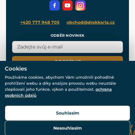
Filmový merch
Blog
+420 777 948 705
obchod@drakkaria.cz
ODBĚR NOVINEK
ODEBÍRAT
Cookies
Používáme cookies, abychom Vám umožnili pohodlné
prohlížení webu a díky analýze provozu webu neustále
zlepšovali jeho funkce, výkon a použitelnost.
ochrana
osobních údajů
© Všechna práva vyhrazena. www.drakkaria.cz 2007-2026.
Powered by
Simplia.cz
, protected by reCAPTCHA.
Souhlasím
Nesouhlasím