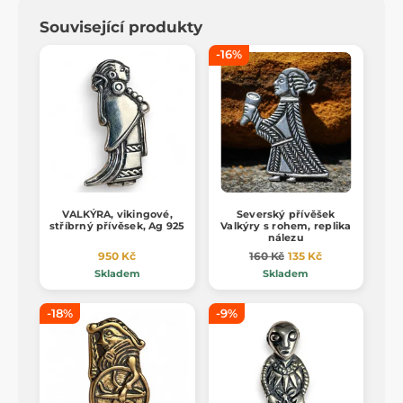
Související produkty
-16%
VALKÝRA, vikingové,
Severský přívěšek
stříbrný přívěsek, Ag 925
Valkýry s rohem, replika
nálezu
950 Kč
160 Kč
135 Kč
Skladem
Skladem
-18%
-9%