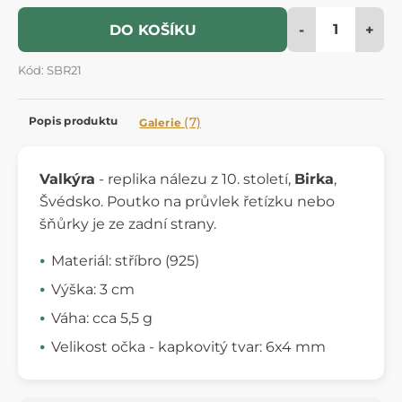
-
+
DO KOŠÍKU
Kód: SBR21
Popis produktu
(7)
Galerie
Valkýra
- replika nálezu z 10. století,
Birka
,
Švédsko. Poutko na průvlek řetízku nebo
šňůrky je ze zadní strany.
Materiál: stříbro (925)
Výška: 3 cm
Váha: cca 5,5 g
Velikost očka - kapkovitý tvar: 6x4 mm