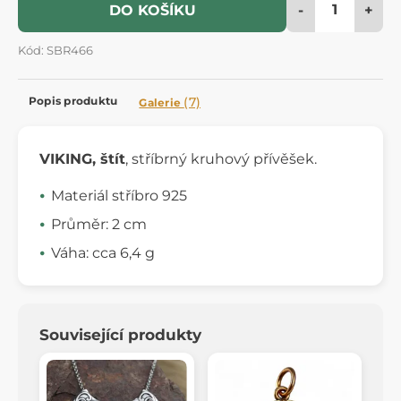
-
+
DO KOŠÍKU
Kód: SBR466
Popis produktu
(7)
Galerie
VIKING, štít
, stříbrný kruhový přívěšek.
Materiál stříbro 925
Průměr: 2 cm
Váha: cca 6,4 g
Související produkty