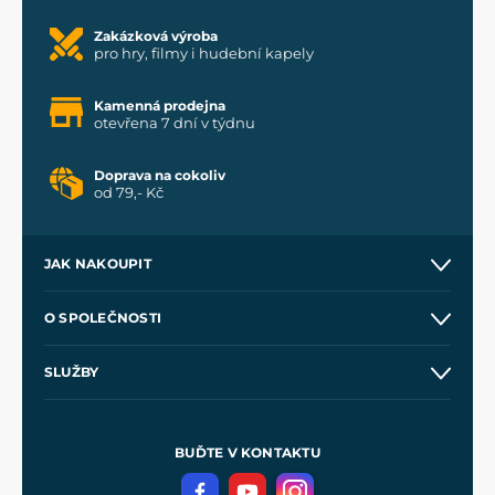
Zakázková výroba
pro hry, filmy i hudební kapely
Kamenná prodejna
otevřena 7 dní v týdnu
Doprava na cokoliv
od 79,- Kč
JAK NAKOUPIT
Kontakt a prodejny
O SPOLEČNOSTI
Obchodní podmínky
O nás
SLUŽBY
Velkoobchod
Naše dílny
Nákup na splátky
Zakázková výroba
Pro média
Meče pro Kingdom Come
BUĎTE V KONTAKTU
Volná místa
Filmový merch