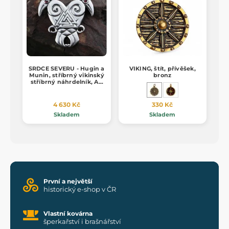
SRDCE SEVERU - Hugin a
VIKING, štít, přívěšek,
Munin, stříbrný vikinský
bronz
stříbrný náhrdelník, Ag
925, 24g
4 630 Kč
330 Kč
Skladem
Skladem
První a největší
historický e-shop v ČR
Vlastní kovárna
šperkařství i brašnářství