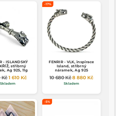
-17%
R - ISLANDSKÝ
FENRIR - VLK, inspirace
KŘÍŽ, stříbrný
Island, stříbrný
ek, Ag 925, 11g
náramek, Ag 925
0 Kč
1 610 Kč
10 680 Kč
8 880 Kč
Skladem
Skladem
-5%