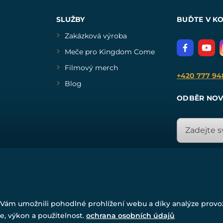
SLUŽBY
BUĎTE V K
Zakázková výroba
Meče pro Kingdom Come
Filmový merch
+420 777 94
Blog
ODBĚR NOV
© Všechna práva vyhrazena. www.drakkaria.cz 2007-2026.
Vám umožnili pohodlné prohlížení webu a díky analýze prov
Powered by
Simplia.cz
, protected by reCAPTCHA.
e, výkon a použitelnost.
ochrana osobních údajů