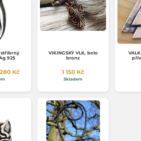
stříbrný
VIKINGSKÝ VLK, bolo
VALK
 Ag 925
bronz
pří
 280 Kč
1 150 Kč
em
Skladem