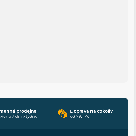
menná prodejna
Doprava na cokoliv
vřena 7 dní v týdnu
od 79,- Kč