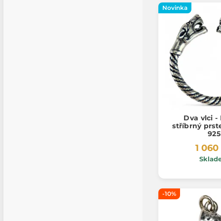
Novinka
Dva vlci - 
stříbrný prst
925
1 060
Sklad
-10%