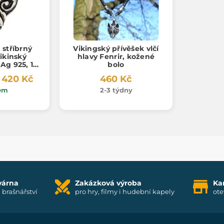
 stříbrný
Vikingský přívěšek vlčí
vikinský
hlavy Fenrir, kožené
 Ag 925, 16
bolo
 420 Kč
460 Kč
em
2-3 týdny
várna
Zakázková výroba
Ka
i brašnářství
pro hry, filmy i hudební kapely
ote