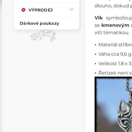
dlouho, dokud
VÝPRODEJ
Vlk
symbolizu
Dárkové poukazy
se
kmenovým z
vlčí tématikou.
Materiál stříbr
Váha cca 9,6 g
Velikost 1.8 x 
Řetízek není 