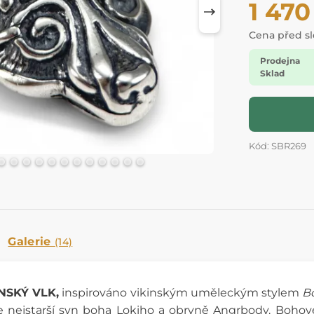
1 470
Cena před s
Prodejna
Sklad
Kód: SBR269
Galerie
(14)
NSKÝ VLK,
inspirováno vikinským uměleckým stylem
B
r je nejstarší syn boha Lokiho a obryně Angrbody. Bohov