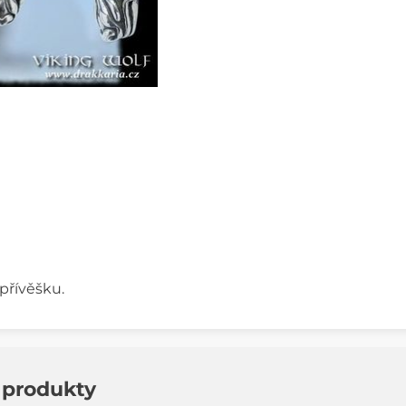
přívěšku.
í produkty