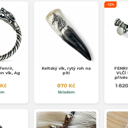
-12%
Fenrir,
Keltský vlk, rytý roh na
FENRI
en vlk, Ag
pití
VLČÍ 
přívěs
 Kč
870 Kč
1 82
em
Skladem