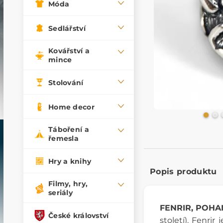
Móda
Sedlářství
Kovářství a
mince
Stolování
Home decor
Táboření a
řemesla
Hry a knihy
Popis produktu
Filmy, hry,
seriály
FENRIR, POHA
České království
století). Fenri