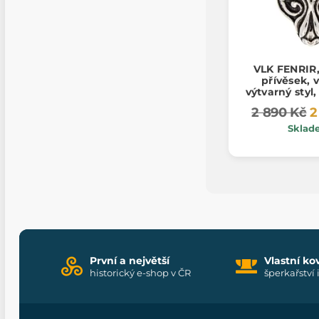
VLK FENRIR,
přívěsek, 
výtvarný styl,
g
2 890 Kč
2
Sklad
První a největší
Vlastní ko
historický e-shop v ČR
šperkařství 