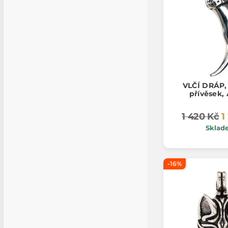
VLČÍ DRÁP, 
přívěsek,
1 420 Kč
1
Sklad
-16%