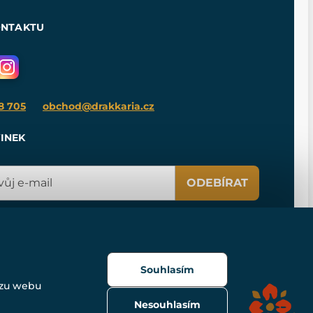
ONTAKTU
8 705
obchod@drakkaria.cz
INEK
ODEBÍRAT
Souhlasím
ozu webu
Nesouhlasím