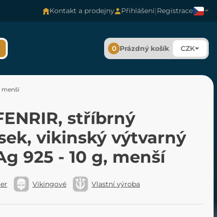
|
Kontakt a prodejny
Přihlášení
Registrace
0
Prázdný košík
CZK
, menší
ENRIR, stříbrný
sek, vikinský výtvarný
 Ag 925 - 10 g, menší
ler
Vikingové
Vlastní výroba