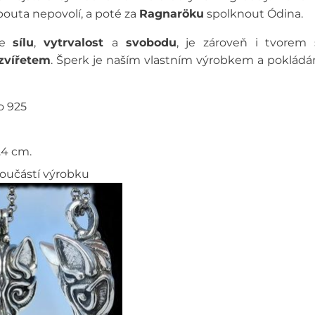
pouta nepovolí, a poté za
Ragnaröku
spolknou
t Ódina.
je
sílu
,
vytrvalost
a
svobodu
, je zároveň i tvorem
vířetem
. Šperk je naším vlastním výrobkem a pokládám
o 925
3.4 cm.
součástí výrobku