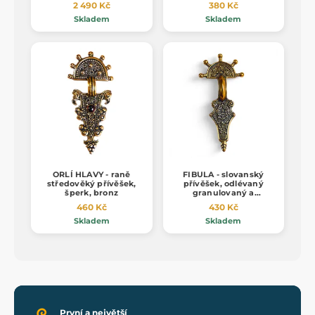
2 490 Kč
380 Kč
Skladem
Skladem
ORLÍ HLAVY - raně
FIBULA - slovanský
středověký přívěšek,
přívěšek, odlévaný
šperk, bronz
granulovaný a
filigránový šperk, bronz
460 Kč
430 Kč
Skladem
Skladem
První a největší