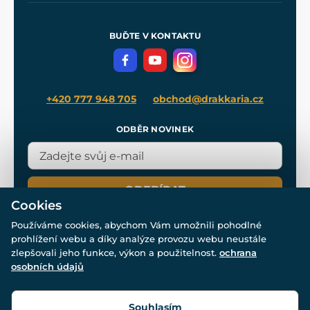
Nákup na splátky
Zakázková výroba
Pro média
Meče pro Kingdom Come
BUĎTE V KONTAKTU
Volná místa
Filmový merch
Blog
+420 777 948 705
obchod@drakkaria.cz
ODBĚR NOVINEK
ODEBÍRAT
Cookies
Používáme cookies, abychom Vám umožnili pohodlné
prohlížení webu a díky analýze provozu webu neustále
zlepšovali jeho funkce, výkon a použitelnost.
ochrana
osobních údajů
© Všechna práva vyhrazena. www.drakkaria.cz 2007-2026.
Powered by
Simplia.cz
, protected by reCAPTCHA.
Souhlasím