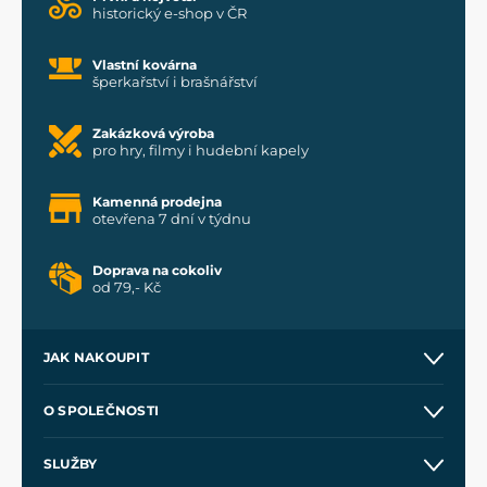
historický e-shop v ČR
Vlastní kovárna
šperkařství i brašnářství
Zakázková výroba
pro hry, filmy i hudební kapely
Kamenná prodejna
otevřena 7 dní v týdnu
Doprava na cokoliv
od 79,- Kč
JAK NAKOUPIT
Kontakt a prodejny
O SPOLEČNOSTI
Obchodní podmínky
O nás
SLUŽBY
Velkoobchod
Naše dílny