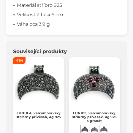
Materiál stříbro 925
Velikost 2,1 x 4,6 cm
Váha cca 3,9 g
Související produkty
-11%
LUNULA, velkomoravský
LUNICE, velkomoravský
stříbrný přívěsek, Ag 925
stříbrný přívěsek, Ag 925
a granát