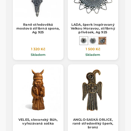
Raně středověká
LADA, šperk inspirovaný
mostová stříbrná spona,
Velkou Moravou, stříbrný
Ag 925
přívěsek, Ag 925
1 320 Kč
1 500 Kč
Skladem
Skladem
VELES, slovanský Bůh,
ANGLO-SASKÁ ORLICE,
vyřezávaná soška
raně středověký šperk,
bronz