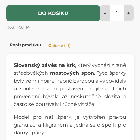
-
+
DO KOŠÍKU
Kód: FGJ114
Popis produktu
(11)
Galerie
Slovanský závěs na krk
, který vychází z raně
středověkých
mostových spon
. Tyto šperky
byly velmi hojné napříč Evropou a vypovídaly
o společenském postavení majitele. Jejich
provedení bývala až neskutečně složitá a
často se používaly i různé vitráže.
Model pro náš šperk je vytvořen pravou
granulací a filigránem a jedná se o šperk pro
dámy i pány.