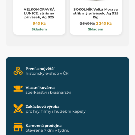
VELKOMORAVKÁ
SOKOLNÍK Velká Morava
LUNICE, stříbrný
stříbrný přívěsek, Ag 925
přívěsek, Ag 925
15g
940 Kč
2 540 Kč
2 240 Kč
Skladem
Skladem
První a největší
historický e-shop v ČR
Vlastní kovárna
šperkařství i brašnářství
Zakázková výroba
pro hry, filmy i hudební kapely
Kamenná prodejna
otevřena 7 dní v týdnu