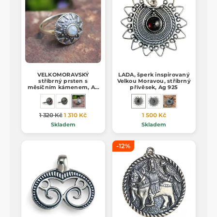
VELKOMORAVSKÝ
LADA, šperk inspirovaný
stříbrný prsten s
Velkou Moravou, stříbrný
měsíčním kámenem, Ag
přívěsek, Ag 925
925
1 320 Kč
1 310 Kč
1 500 Kč
Skladem
Skladem
-12%