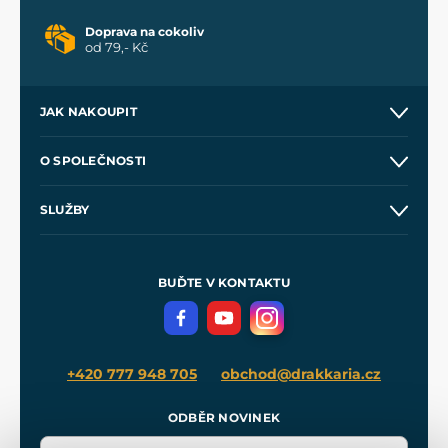
Doprava na cokoliv
od 79,- Kč
JAK NAKOUPIT
Kontakt a prodejny
O SPOLEČNOSTI
Obchodní podmínky
O nás
SLUŽBY
Velkoobchod
Naše dílny
Nákup na splátky
Zakázková výroba
Pro média
Meče pro Kingdom Come
BUĎTE V KONTAKTU
Volná místa
Filmový merch
Blog
+420 777 948 705
obchod@drakkaria.cz
ODBĚR NOVINEK