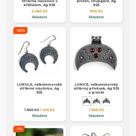
stříbrné náušnice s
prsten, Orupgård, Ag
kříšťálem, Ag 925
925
2 480 Kč
990 Kč
Skladem
Skladem
-10%
LUNULA, velkomoravské
LUNICE, velkomoravský
stříbrné náušnice, Ag
stříbrný přívěsek, Ag 925
925
a granát
1 560 Kč
1 410 Kč
1 500 Kč
Skladem
Skladem
-1%