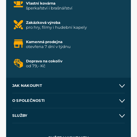
Vlastní kovárna
šperkařství i brašnářství
Zakázková výroba
pro hry, filmy i hudební kapely
Kamenná prodejna
otevřena 7 dní v týdnu
Doprava na cokoliv
od 79,- Kč
JAK NAKOUPIT
Kontakt a prodejny
O SPOLEČNOSTI
Obchodní podmínky
O nás
SLUŽBY
Velkoobchod
Naše dílny
Nákup na splátky
Zakázková výroba
Pro média
Meče pro Kingdom Come