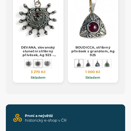
DEVANA, slovanský
BOUDICCA, stříbrný
sluneční stříbrný
přívěsek s granátem, Ag
přívěsek, Ag 925 -
925
granát, 18g
3 270 Kč
1 000 Kč
Skladem
Skladem
První a největší
historický e-shop v ČR