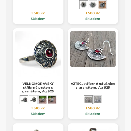
1 510 Kč
1 500 Kč
Skladem
Skladem
VELKOMORAVSKÝ
AZTEC, stříbrné náušnice
stříbrný prsten s
s granátem, Ag 925
granátem, Ag 925
1 310 Kč
1 580 Kč
Skladem
Skladem