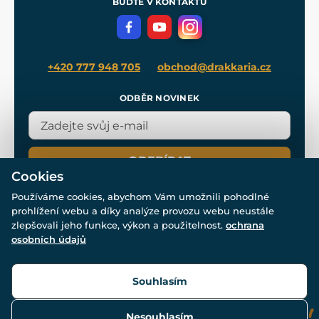
BUĎTE V KONTAKTU
Volná místa
Filmový merch
Blog
+420 777 948 705
obchod@drakkaria.cz
ODBĚR NOVINEK
ODEBÍRAT
Cookies
Používáme cookies, abychom Vám umožnili pohodlné
prohlížení webu a díky analýze provozu webu neustále
zlepšovali jeho funkce, výkon a použitelnost.
ochrana
osobních údajů
© Všechna práva vyhrazena. www.drakkaria.cz 2007-2026.
Powered by
Simplia.cz
, protected by reCAPTCHA.
Souhlasím
Nesouhlasím