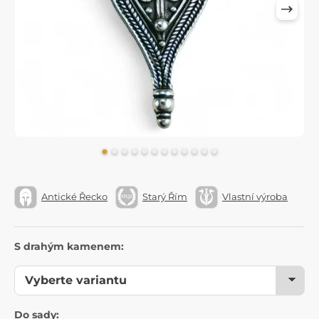
Antické Řecko
Starý Řím
Vlastní výroba
S drahým kamenem:
Do sady: