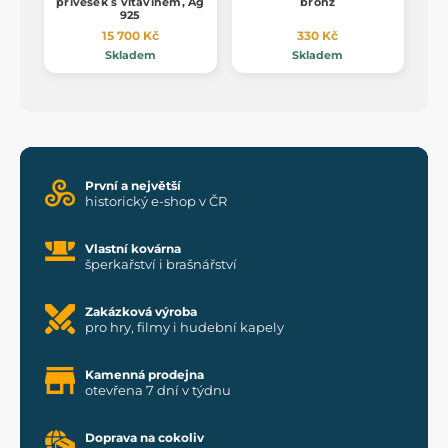
přívěsek s vltavínem, Ag
bronz
925
15 700 Kč
330 Kč
Skladem
Skladem
První a největší
historický e-shop v ČR
Vlastní kovárna
šperkařství i brašnářství
Zakázková výroba
pro hry, filmy i hudební kapely
Kamenná prodejna
otevřena 7 dní v týdnu
Doprava na cokoliv