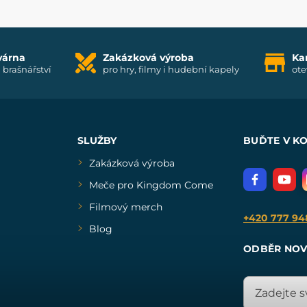
várna
Zakázková výroba
Ka
i brašnářství
pro hry, filmy i hudební kapely
ote
SLUŽBY
BUĎTE V K
Zakázková výroba
Meče pro Kingdom Come
Filmový merch
+420 777 94
Blog
ODBĚR NOV