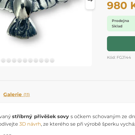
980 
Prodejna
Sklad
Kód: FGJ144
Galerie
(11)
ovaný
stříbrný přívěšek sovy
s očkem schovaným ze druh
odívejte
3D návrh
, ze kterého se při výrobě šperku vychá