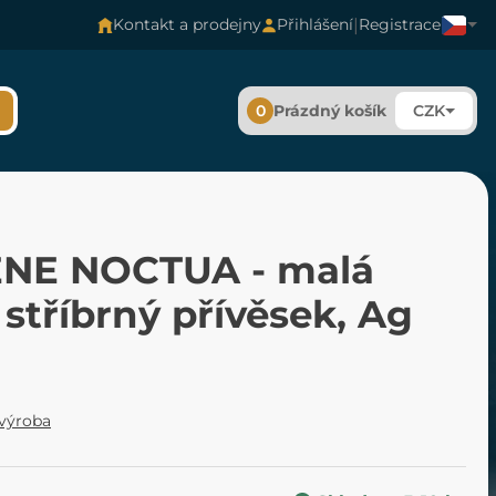
|
Kontakt a prodejny
Přihlášení
Registrace
0
Prázdný košík
CZK
NE NOCTUA - malá
 stříbrný přívěsek, Ag
 výroba