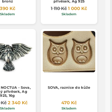
bronz
přívěsek, Ag 925
390 Kč
1 110 Kč
1 000 Kč
Skladem
Skladem
NOCTUA - Sova,
SOVA, raznice do kůže
ný přívěsek, Ag
925, 16g
 Kč
2 340 Kč
470 Kč
Skladem
Skladem