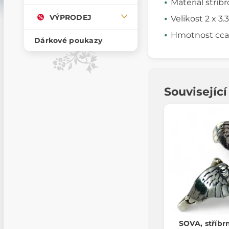
Materiál stříbr
VÝPRODEJ
Velikost 2 x 3.
Hmotnost cca 
Dárkové poukazy
Souvisejíc
SOVA, stříbr