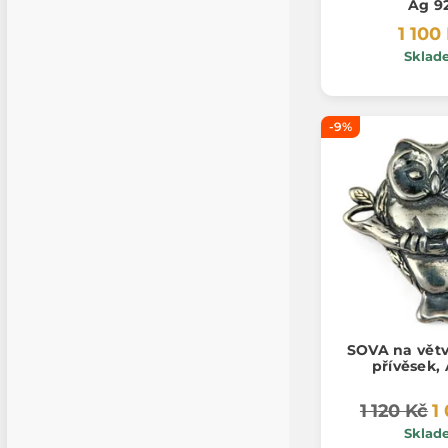
Ag 9
1 100
Sklad
-9%
SOVA na větvi
přívěsek,
1 120 Kč
1
Sklad