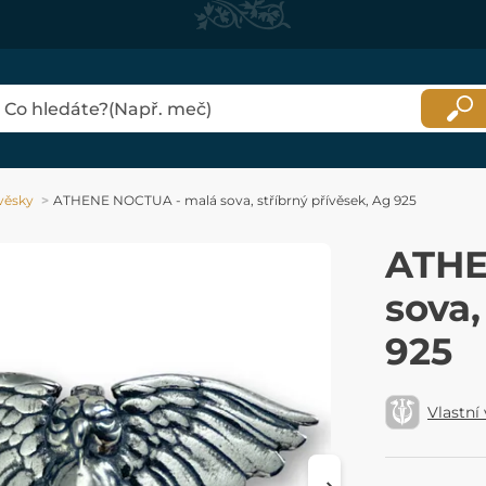
věsky
ATHENE NOCTUA - malá sova, stříbrný přívěsek, Ag 925
ATHE
sova,
925
Vlastní