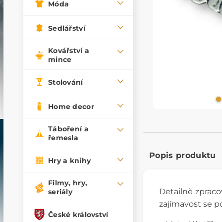
Móda
Sedlářství
Kovářství a
mince
Stolování
Home decor
Táboření a
řemesla
Popis produktu
Hry a knihy
Filmy, hry,
Detailně zprac
seriály
zajímavost se p
České království