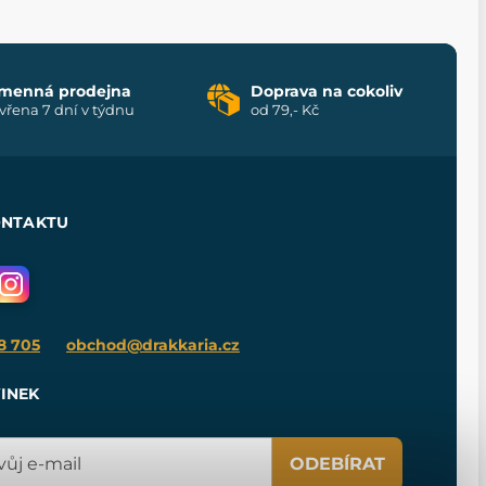
menná prodejna
Doprava na cokoliv
vřena 7 dní v týdnu
od 79,- Kč
ONTAKTU
8 705
obchod@drakkaria.cz
INEK
ODEBÍRAT