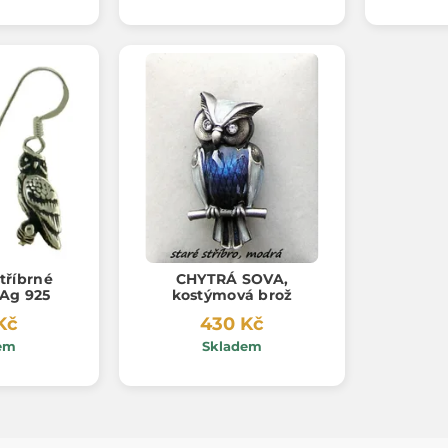
tříbrné
CHYTRÁ SOVA,
 Ag 925
kostýmová brož
Kč
430 Kč
em
Skladem