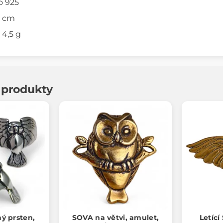
o 925
3 cm
4,5 g
í produkty
ný prsten,
SOVA na větvi, amulet,
Letící