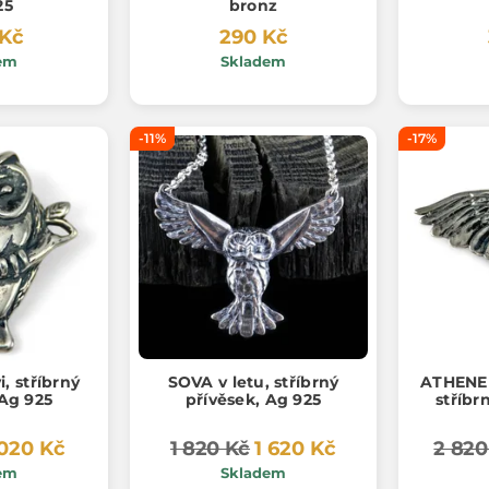
25
bronz
 Kč
290 Kč
em
Skladem
-11%
-17%
, stříbrný
SOVA v letu, stříbrný
ATHENE 
 Ag 925
přívěsek, Ag 925
stříbr
 020 Kč
1 820 Kč
1 620 Kč
2 820
em
Skladem