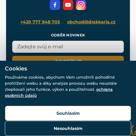
Filmový merch
Blog
+420 777 948 705
obchod@drakkaria.cz
ODBĚR NOVINEK
ODEBÍRAT
Cookies
Používáme cookies, abychom Vám umožnili pohodlné
prohlížení webu a díky analýze provozu webu neustále
zlepšovali jeho funkce, výkon a použitelnost.
ochrana
osobních údajů
© Všechna práva vyhrazena. www.drakkaria.cz 2007-2026.
Powered by
Simplia.cz
, protected by reCAPTCHA.
Souhlasím
Nesouhlasím