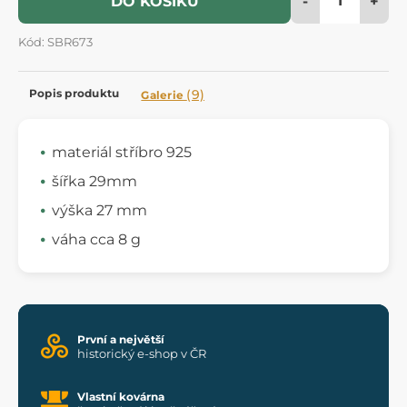
-
+
DO KOŠÍKU
Kód: SBR673
Popis produktu
(9)
Galerie
materiál stříbro 925
šířka 29mm
výška 27 mm
váha cca 8 g
První a největší
historický e-shop v ČR
Vlastní kovárna