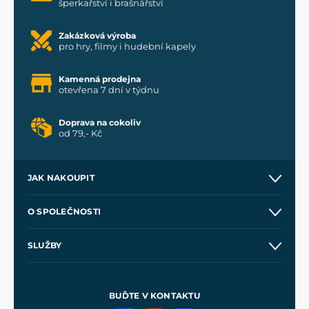
šperkařství i brašnářství
Zakázková výroba
pro hry, filmy i hudební kapely
Kamenná prodejna
otevřena 7 dní v týdnu
Doprava na cokoliv
od 79,- Kč
JAK NAKOUPIT
Kontakt a prodejny
O SPOLEČNOSTI
Obchodní podmínky
O nás
SLUŽBY
Velkoobchod
Naše dílny
Nákup na splátky
Zakázková výroba
Pro média
Meče pro Kingdom Come
BUĎTE V KONTAKTU
Volná místa