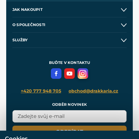
JAK NAKOUPIT
Kontakt a prodejny
O SPOLEČNOSTI
Obchodní podmínky
O nás
SLUŽBY
Velkoobchod
Naše dílny
Nákup na splátky
Zakázková výroba
Pro média
Meče pro Kingdom Come
BUĎTE V KONTAKTU
Volná místa
Filmový merch
Blog
+420 777 948 705
obchod@drakkaria.cz
ODBĚR NOVINEK
ODEBÍRAT
Cookies