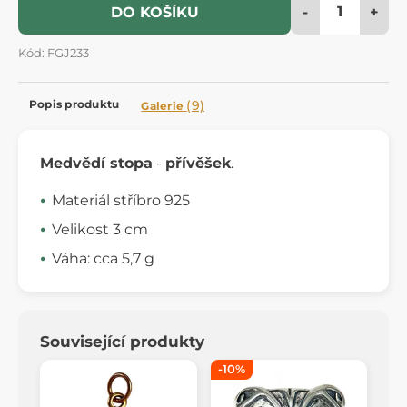
-
+
DO KOŠÍKU
Kód: FGJ233
Popis produktu
(9)
Galerie
Medvědí stopa
-
přívěšek
.
Materiál stříbro 925
Velikost 3 cm
Váha: cca 5,7
g
Související produkty
-10%