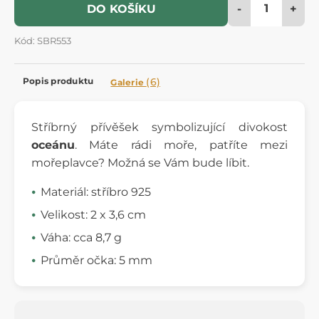
-
+
DO KOŠÍKU
Kód: SBR553
Popis produktu
(6)
Galerie
Stříbrný přívěšek symbolizující divokost
oceánu
. Máte rádi moře, patříte mezi
mořeplavce? Možná se Vám bude líbit.
Materiál: stříbro 925
Velikost: 2 x 3,6 cm
Váha: cca 8,7 g
Průměr očka: 5 mm