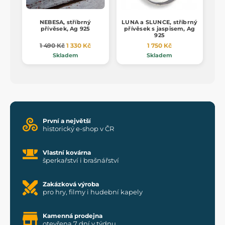
NEBESA, stříbrný
LUNA a SLUNCE, stříbrný
přívěsek, Ag 925
přívěsek s jaspisem, Ag
925
1 490 Kč
1 330 Kč
1 750 Kč
Skladem
Skladem
První a největší
historický e-shop v ČR
Vlastní kovárna
šperkařství i brašnářství
Zakázková výroba
pro hry, filmy i hudební kapely
Kamenná prodejna
otevřena 7 dní v týdnu