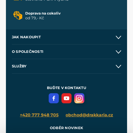
Doprava na cokoliv
od 79,- Kč
JAK NAKOUPIT
Kontakt a prodejny
O SPOLEČNOSTI
Obchodní podmínky
O nás
SLUŽBY
Velkoobchod
Naše dílny
Nákup na splátky
Zakázková výroba
Pro média
Meče pro Kingdom Come
BUĎTE V KONTAKTU
Volná místa
Filmový merch
Blog
+420 777 948 705
obchod@drakkaria.cz
ODBĚR NOVINEK