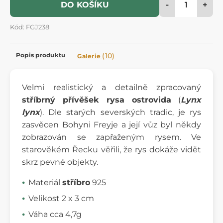
-
+
DO KOŠÍKU
Kód: FGJ238
Popis produktu
(10)
Galerie
Velmi realistický a detailně zpracovaný
stříbrný přívěšek rysa ostrovida
(
Lynx
lynx
). Dle starých severských tradic, je rys
zasvěcen Bohyni Freyje a její vůz byl někdy
zobrazován se zapřaženým rysem. Ve
starověkém Řecku věřili, že rys dokáže vidět
skrz pevné objekty.
Materiál
stříbro
925
Velikost 2 x 3 cm
Váha cca 4,7g