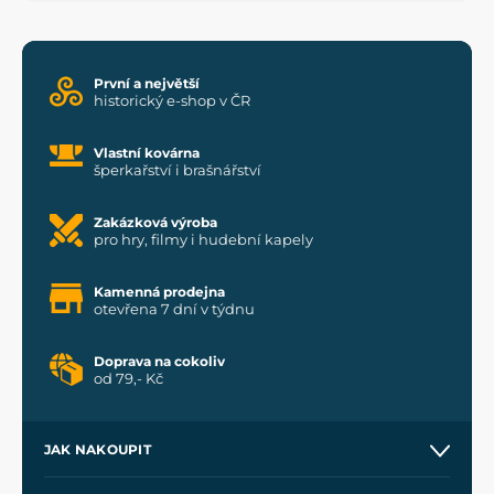
První a největší
historický e-shop v ČR
Vlastní kovárna
šperkařství i brašnářství
Zakázková výroba
pro hry, filmy i hudební kapely
Kamenná prodejna
otevřena 7 dní v týdnu
Doprava na cokoliv
od 79,- Kč
JAK NAKOUPIT
Kontakt a prodejny