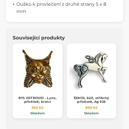
Ouško k provlečení z druhé strany 5 x 8
mm
Související produkty
RYS OSTROVID - Lynx,
ŠEMÍK, kůň, stříbrný
přívěšek, bronz
přívěsek, Ag 925
360 Kč
960 Kč
Skladem
Skladem