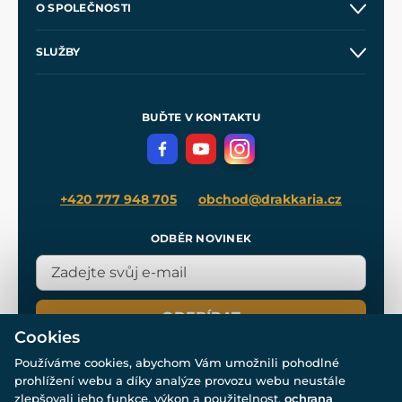
O SPOLEČNOSTI
Obchodní podmínky
O nás
SLUŽBY
Velkoobchod
Naše dílny
Nákup na splátky
Zakázková výroba
Pro média
Meče pro Kingdom Come
BUĎTE V KONTAKTU
Volná místa
Filmový merch
Blog
+420 777 948 705
obchod@drakkaria.cz
ODBĚR NOVINEK
ODEBÍRAT
Cookies
Používáme cookies, abychom Vám umožnili pohodlné
prohlížení webu a díky analýze provozu webu neustále
zlepšovali jeho funkce, výkon a použitelnost.
ochrana