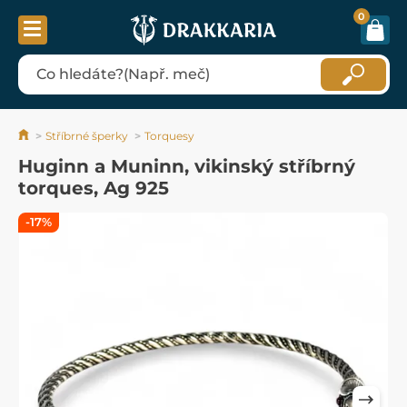
0
Stříbrné šperky
Torquesy
Huginn a Muninn, vikinský stříbrný
torques, Ag 925
-17%