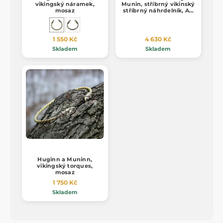
vikingský náramek,
Munin, stříbrný vikinský
mosaz
stříbrný náhrdelník, Ag
925, 24g
1 550 Kč
4 630 Kč
Skladem
Skladem
Huginn a Muninn,
vikingský torques,
mosaz
1 750 Kč
Skladem