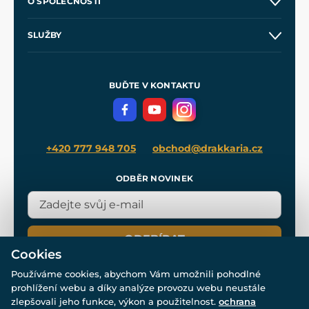
O SPOLEČNOSTI
Obchodní podmínky
O nás
SLUŽBY
Velkoobchod
Naše dílny
Nákup na splátky
Zakázková výroba
Pro média
Meče pro Kingdom Come
BUĎTE V KONTAKTU
Volná místa
Filmový merch
Blog
+420 777 948 705
obchod@drakkaria.cz
ODBĚR NOVINEK
ODEBÍRAT
Cookies
Používáme cookies, abychom Vám umožnili pohodlné
prohlížení webu a díky analýze provozu webu neustále
zlepšovali jeho funkce, výkon a použitelnost.
ochrana