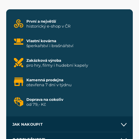
První a největší
historický e-shop v ČR
Vlastní kovárna
šperkařství i brašnářství
Zakázková výroba
pro hry, filmy i hudební kapely
Kamenná prodejna
otevřena 7 dní v týdnu
Doprava na cokoliv
od 79,- Kč
JAK NAKOUPIT
Kontakt a prodejny