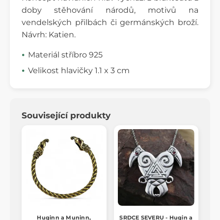
doby stěhování národů, motivů na
vendelských přilbách či germánských broží.
Návrh: Katien.
Materiál stříbro 925
Velikost hlavičky 1.1 x 3 cm
Související produkty
Huginn a Muninn,
SRDCE SEVERU - Hugin a