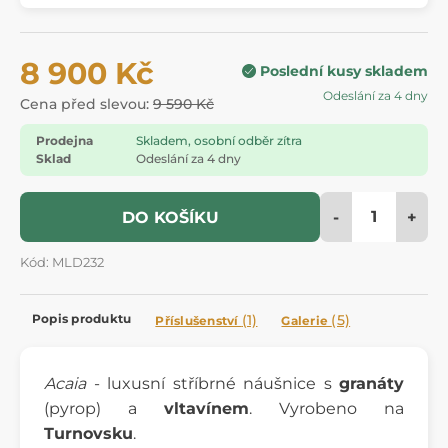
8 900 Kč
Poslední kusy skladem
Odeslání za 4 dny
Cena před slevou:
9 590 Kč
Prodejna
Skladem, osobní odběr zítra
Sklad
Odeslání za 4 dny
-
+
DO KOŠÍKU
Kód: MLD232
Popis produktu
(1)
(5)
Příslušenství
Galerie
Acaia
- luxusní stříbrné náušnice s
granáty
(pyrop) a
vltavínem
. Vyrobeno na
Turnovsku
.