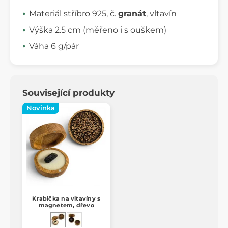
Materiál stříbro 925, č.
granát
, vltavín
Výška 2.5 cm (měřeno i s ouškem)
Váha 6 g/pár
Související produkty
Novinka
Krabička na vltavíny s
magnetem, dřevo