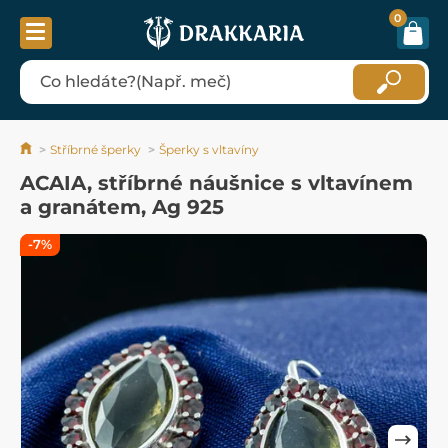
0
Stříbrné šperky
Šperky s vltavíny
ACAIA, stříbrné náušnice s vltavínem
a granátem, Ag 925
-7%