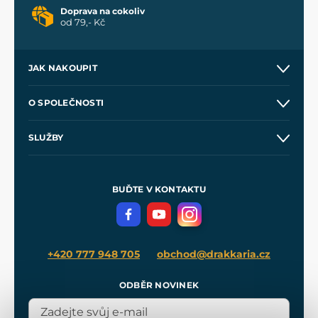
Doprava na cokoliv
od 79,- Kč
JAK NAKOUPIT
Kontakt a prodejny
O SPOLEČNOSTI
Obchodní podmínky
O nás
SLUŽBY
Velkoobchod
Naše dílny
Nákup na splátky
Zakázková výroba
Pro média
Meče pro Kingdom Come
BUĎTE V KONTAKTU
Volná místa
Filmový merch
Blog
+420 777 948 705
obchod@drakkaria.cz
ODBĚR NOVINEK