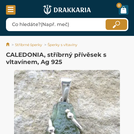
0
Stříbrné šperky
Šperky s vltavíny
CALEDONIA, stříbrný přívěsek s
vltavínem, Ag 925