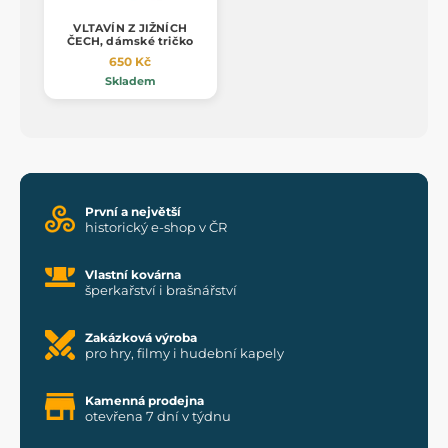
VLTAVÍN Z JIŽNÍCH
ČECH, dámské tričko
650 Kč
Skladem
První a největší
historický e-shop v ČR
Vlastní kovárna
šperkařství i brašnářství
Zakázková výroba
pro hry, filmy i hudební kapely
Kamenná prodejna
otevřena 7 dní v týdnu