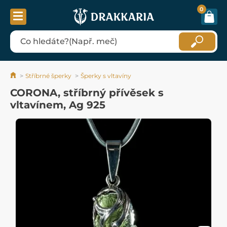
0
Stříbrné šperky
Šperky s vltavíny
CORONA, stříbrný přívěsek s
vltavínem, Ag 925