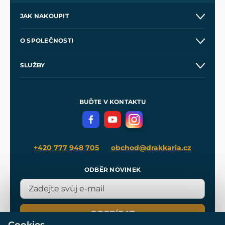
JAK NAKOUPIT
Kontakt a prodejny
O SPOLEČNOSTI
Obchodní podmínky
O nás
SLUŽBY
Velkoobchod
Naše dílny
Nákup na splátky
Zakázková výroba
Pro média
Meče pro Kingdom Come
BUĎTE V KONTAKTU
Volná místa
Filmový merch
Blog
+420 777 948 705
obchod@drakkaria.cz
ODBĚR NOVINEK
ODEBÍRAT