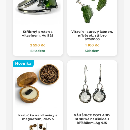
Stříbrný prsten s
Vltavín - surový kámen,
vltavínem, Ag 925
přívěsek, stříbro
925/1000
2 590 Kč
1 100 Kč
Skladem
Skladem
Novinka
Krabička na vltavíny s
NÁUŠNICE GOTLAND,
magnetem, dřevo
stříbrné náušnice s
kříšťálem, Ag 925