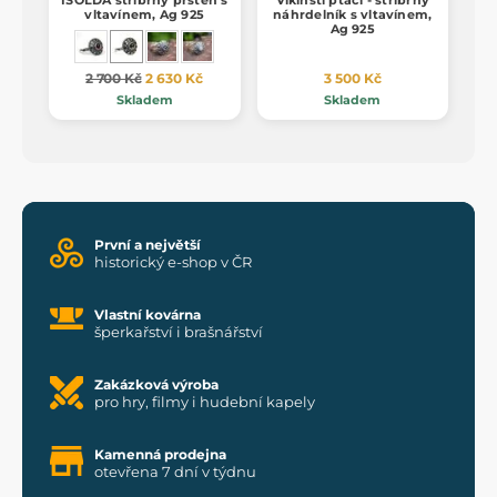
ISOLDA stříbrný prsten s
Vikinští ptáci - stříbrný
vltavínem, Ag 925
náhrdelník s vltavínem,
Ag 925
2 700 Kč
2 630 Kč
3 500 Kč
Skladem
Skladem
První a největší
historický e-shop v ČR
Vlastní kovárna
šperkařství i brašnářství
Zakázková výroba
pro hry, filmy i hudební kapely
Kamenná prodejna
otevřena 7 dní v týdnu