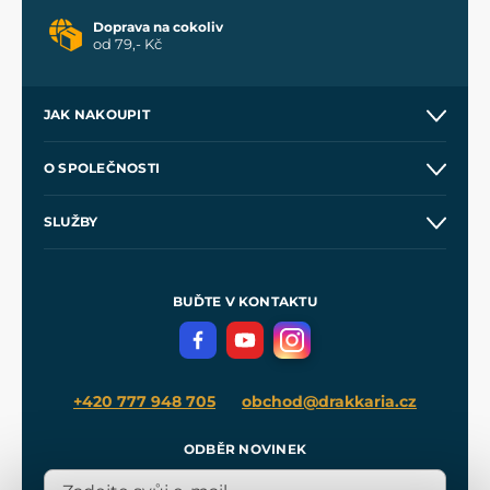
Doprava na cokoliv
od 79,- Kč
JAK NAKOUPIT
Kontakt a prodejny
O SPOLEČNOSTI
Obchodní podmínky
O nás
SLUŽBY
Velkoobchod
Naše dílny
Nákup na splátky
Zakázková výroba
Pro média
Meče pro Kingdom Come
BUĎTE V KONTAKTU
Volná místa
Filmový merch
Blog
+420 777 948 705
obchod@drakkaria.cz
ODBĚR NOVINEK