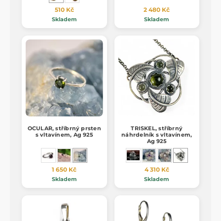
510 Kč
2 480 Kč
Skladem
Skladem
OCULAR, stříbrný prsten
TRISKEL, stříbrný
s vltavínem, Ag 925
náhrdelník s vltavínem,
Ag 925
1 650 Kč
4 310 Kč
Skladem
Skladem