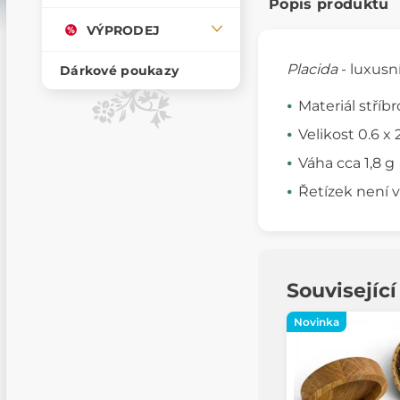
Popis produktu
VÝPRODEJ
Placida
- luxusn
Dárkové poukazy
Materiál stříbr
Velikost 0.6 x
Váha cca 1,8 g
Řetízek není 
Souvisejíc
Novinka