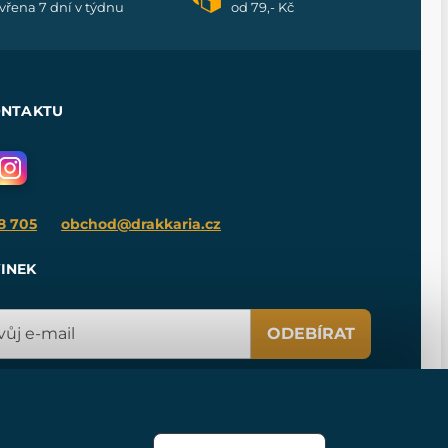
vřena 7 dní v týdnu
od 79,- Kč
ONTAKTU
8 705
obchod@drakkaria.cz
INEK
ODEBÍRAT