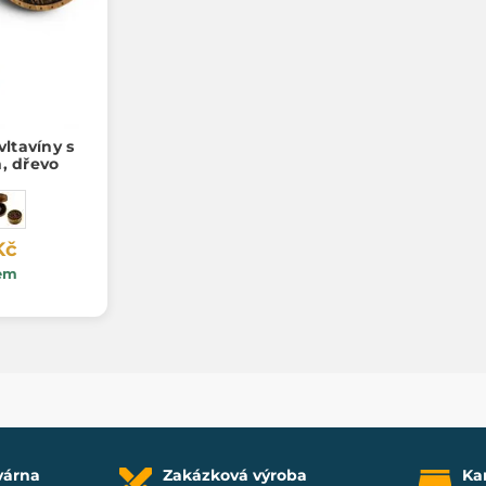
vltavíny s
 dřevo
Kč
em
várna
Zakázková výroba
Ka