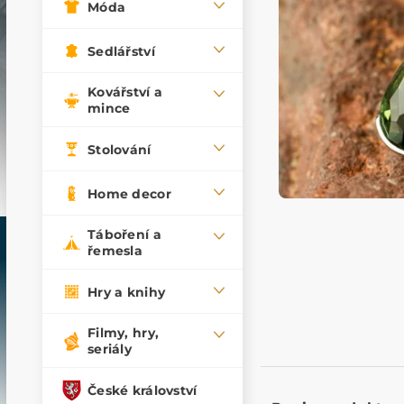
Móda
Sedlářství
Kovářství a
mince
Stolování
Home decor
Táboření a
řemesla
Hry a knihy
Filmy, hry,
seriály
České království