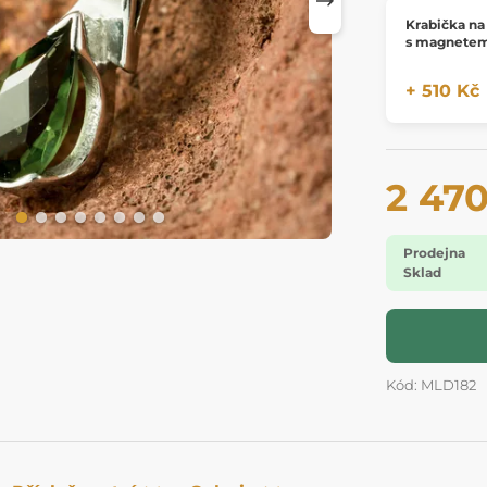
Krabička na 
s magnetem
+ 510 Kč
2 47
Prodejna
Sklad
Kód: MLD182