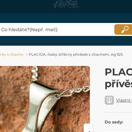
rky s vltavíny
PLACIDA, český stříbrný přívěsek s vltavínem, Ag 925
PLAC
přívě
Vlastní
Do sady: