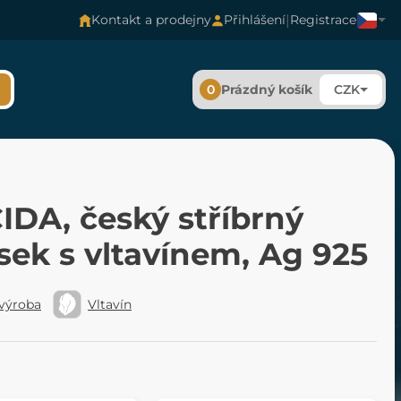
|
Kontakt a prodejny
Přihlášení
Registrace
0
Prázdný košík
CZK
IDA, český stříbrný
sek s vltavínem, Ag 925
 výroba
Vltavín