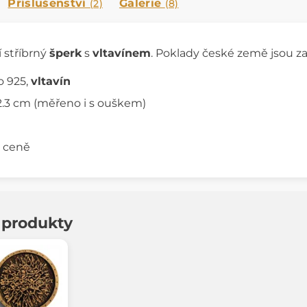
Příslušenství
Galerie
(2)
(8)
í stříbrný
šperk
s
vltavínem
. Poklady české země jsou 
o 925,
vltavín
 2.3 cm (měřeno i s ouškem)
v ceně
í produkty