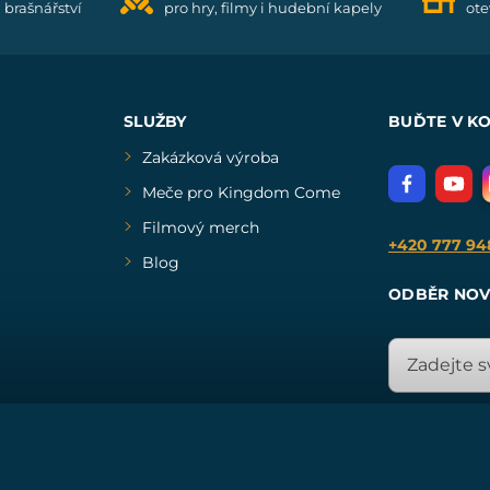
i brašnářství
pro hry, filmy i hudební kapely
ote
SLUŽBY
BUĎTE V K
Zakázková výroba
Meče pro Kingdom Come
Filmový merch
+420 777 94
Blog
ODBĚR NOV