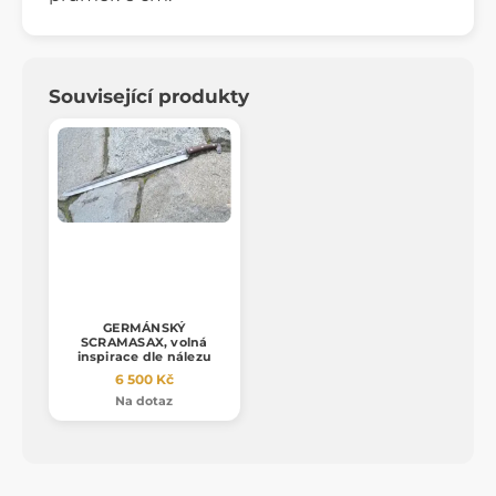
Související produkty
GERMÁNSKÝ
SCRAMASAX, volná
inspirace dle nálezu
6 500 Kč
Na dotaz