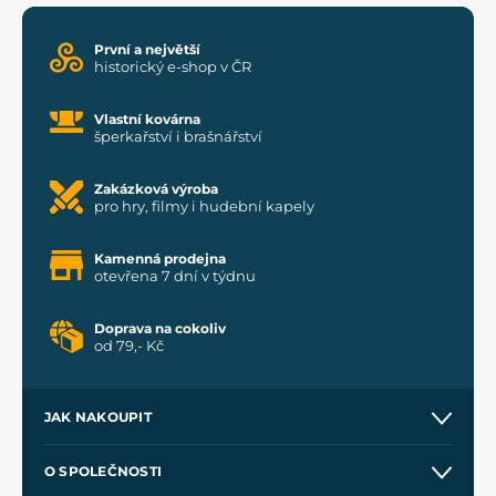
První a největší
historický e-shop v ČR
Vlastní kovárna
šperkařství i brašnářství
Zakázková výroba
pro hry, filmy i hudební kapely
Kamenná prodejna
otevřena 7 dní v týdnu
Doprava na cokoliv
od 79,- Kč
JAK NAKOUPIT
Kontakt a prodejny
O SPOLEČNOSTI
Obchodní podmínky