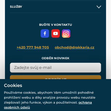
O nás
SLUŽBY
Velkoobchod
Naše dílny
Nákup na splátky
Zakázková výroba
Pro média
Meče pro Kingdom Come
BUĎTE V KONTAKTU
Volná místa
Filmový merch
Blog
+420 777 948 705
obchod@drakkaria.cz
ODBĚR NOVINEK
ODEBÍRAT
Cookies
Používáme cookies, abychom Vám umožnili pohodlné
prohlížení webu a díky analýze provozu webu neustále
zlepšovali jeho funkce, výkon a použitelnost.
ochrana
osobních údajů
© Všechna práva vyhrazena. www.drakkaria.cz 2007-2026.