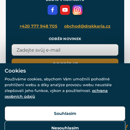
Volná místa
Filmový merch
Blog
+420 777 948 705
obchod@drakkaria.cz
ODBĚR NOVINEK
ODEBÍRAT
Cookies
Používáme cookies, abychom Vám umožnili pohodlné
prohlížení webu a díky analýze provozu webu neustále
zlepšovali jeho funkce, výkon a použitelnost.
ochrana
osobních údajů
© Všechna práva vyhrazena. www.drakkaria.cz 2007-2026.
Powered by
Simplia.cz
, protected by reCAPTCHA.
Souhlasím
Nesouhlasím