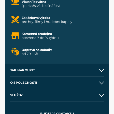
Vlastní kovárna
šperkařství i brašnářství
Zakázková výroba
pro hry, filmy i hudební kapely
Kamenná prodejna
otevřena 7 dní v týdnu
Doprava na cokoliv
od 79,- Kč
JAK NAKOUPIT
Kontakt a prodejny
O SPOLEČNOSTI
Obchodní podmínky
O nás
SLUŽBY
Velkoobchod
Naše dílny
Nákup na splátky
Zakázková výroba
Pro média
Meče pro Kingdom Come
BUĎTE V KONTAKTU