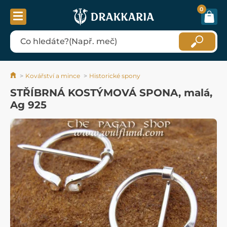
0
Kovářství a mince
Historické spony
STŘÍBRNÁ KOSTÝMOVÁ SPONA, malá,
Ag 925