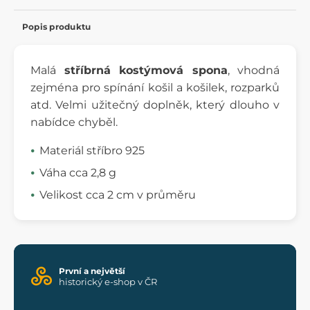
Popis produktu
Malá
stříbrná kostýmová spona
, vhodná
zejména pro spínání košil a košilek, rozparků
atd. Velmi užitečný doplněk, který dlouho v
nabídce chyběl.
Materiál stříbro 925
Váha cca 2,8 g
Velikost cca 2 cm v průměru
První a největší
historický e-shop v ČR