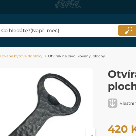
Kované bytové doplňky
Otvírák na pivo, kovaný, plochý
Otvír
ploc
Vlastní
420 