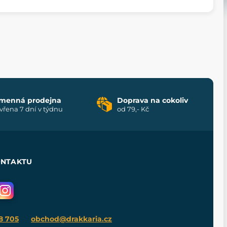
menná prodejna
Doprava na cokoliv
vřena 7 dní v týdnu
od 79,- Kč
ONTAKTU
8 705
obchod@drakkaria.cz