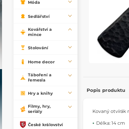
Móda
Sedlářství
Kovářství a
mince
Stolování
Home decor
Táboření a
řemesla
Popis produktu
Hry a knihy
Filmy, hry,
Kovaný otvírák n
seriály
Délka: 14 cm
České království