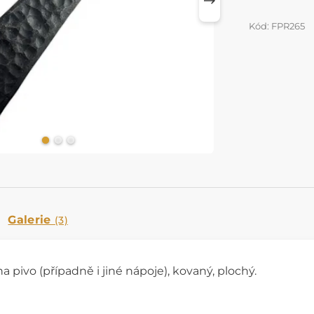
Kód: FPR265
Galerie
(3)
a pivo (případně i jiné nápoje), kovaný, plochý.