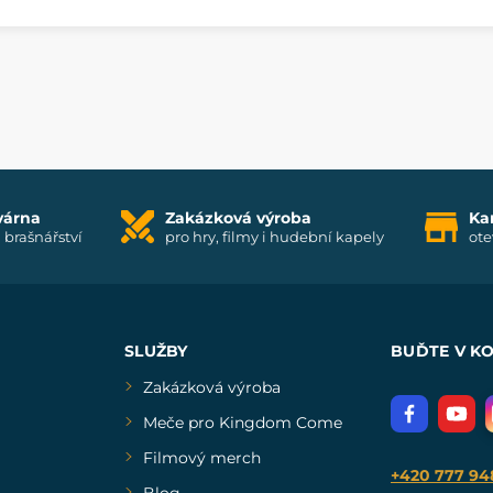
várna
Zakázková výroba
Ka
i brašnářství
pro hry, filmy i hudební kapely
ote
SLUŽBY
BUĎTE V K
Zakázková výroba
Meče pro Kingdom Come
Filmový merch
+420 777 94