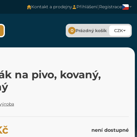
|
Kontakt a prodejny
Přihlášení
Registrace
0
Prázdný košík
CZK
ák na pivo, kovaný,
hý
 výroba
Kč
není dostupné