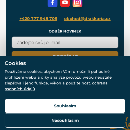
Blog
+420 777 948 705
obchod@drakkaria.cz
ODBĚR NOVINEK
ODEBÍRAT
Cookies
Používáme cookies, abychom Vám umožnili pohodlné
prohlížení webu a díky analýze provozu webu neustále
zlepšovali jeho funkce, výkon a použitelnost.
ochrana
osobních údajů
© Všechna práva vyhrazena. www.drakkaria.cz 2007-2026.
Powered by
Simplia.cz
, protected by reCAPTCHA.
Souhlasím
Nesouhlasím