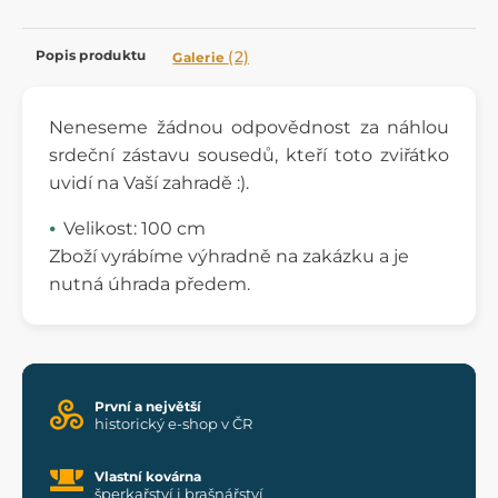
Popis produktu
(2)
Galerie
Neneseme žádnou odpovědnost za náhlou
srdeční zástavu sousedů, kteří toto zviřátko
uvidí na Vaší zahradě :).
Velikost: 100 cm
Zboží vyrábíme výhradně na zakázku a je
nutná úhrada předem.
První a největší
historický e-shop v ČR
Vlastní kovárna
šperkařství i brašnářství