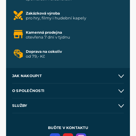
Zakázková výroba
pro hry, filmy i hudební kapely
Kamenná prodejna
otevřena 7 dní v týdnu
Doprava na cokoliv
od 79,- Kč
JAK NAKOUPIT
Kontakt a prodejny
O SPOLEČNOSTI
Obchodní podmínky
O nás
SLUŽBY
Velkoobchod
Naše dílny
Nákup na splátky
Zakázková výroba
Pro média
Meče pro Kingdom Come
BUĎTE V KONTAKTU
Volná místa
Filmový merch