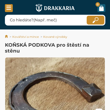
0
Kovářství a mince
Kované výrobky
KOŇSKÁ PODKOVA pro štěstí na
stěnu