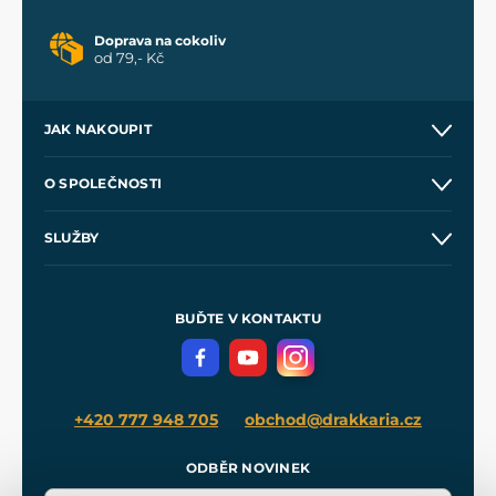
Doprava na cokoliv
od 79,- Kč
JAK NAKOUPIT
Kontakt a prodejny
O SPOLEČNOSTI
Obchodní podmínky
O nás
SLUŽBY
Velkoobchod
Naše dílny
Nákup na splátky
Zakázková výroba
Pro média
Meče pro Kingdom Come
BUĎTE V KONTAKTU
Volná místa
Filmový merch
Blog
+420 777 948 705
obchod@drakkaria.cz
ODBĚR NOVINEK