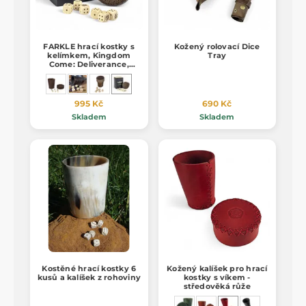
FARKLE hrací kostky s
Kožený rolovací Dice
kelímkem, Kingdom
Tray
Come: Deliverance,
oficiální merch
995 Kč
690 Kč
Skladem
Skladem
Kostěné hrací kostky 6
Kožený kalíšek pro hrací
kusů a kalíšek z rohoviny
kostky s víkem -
středověká růže