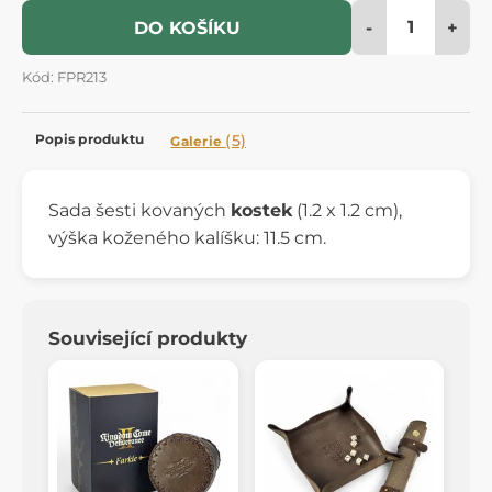
-
+
DO KOŠÍKU
Kód: FPR213
Popis produktu
(5)
Galerie
Sada šesti kovaných
kostek
(1.2 x 1.2 cm),
výška koženého kalíšku: 11.5 cm.
Související produkty