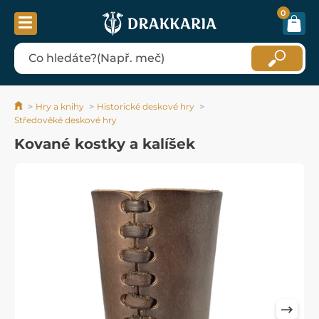
0
Hry a knihy
Historické deskové hry
Středověké deskové hry
Kované kostky a kalíšek