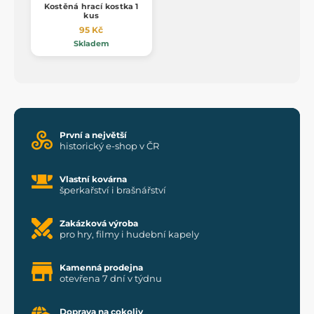
Kostěná hrací kostka 1
kus
95 Kč
Skladem
První a největší
historický e-shop v ČR
Vlastní kovárna
šperkařství i brašnářství
Zakázková výroba
pro hry, filmy i hudební kapely
Kamenná prodejna
otevřena 7 dní v týdnu
Doprava na cokoliv