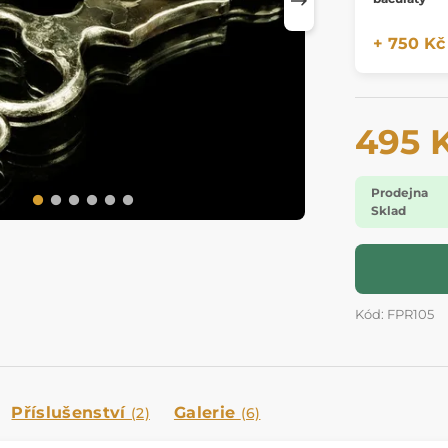
+ 750 Kč
495 
Prodejna
Sklad
Kód: FPR105
Příslušenství
Galerie
(2)
(6)