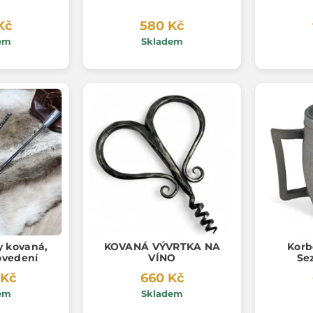
Kč
580 Kč
em
Skladem
y kovaná,
KOVANÁ VÝVRTKA NA
Korbe
ovedení
VÍNO
Se
 Kč
660 Kč
em
Skladem