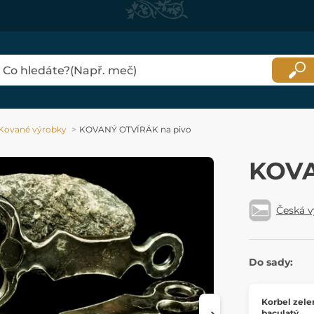
Kované výrobky
KOVANÝ OTVÍRÁK na pivo
KOVA
Česká 
Do sady:
Korbel zele
baculatý