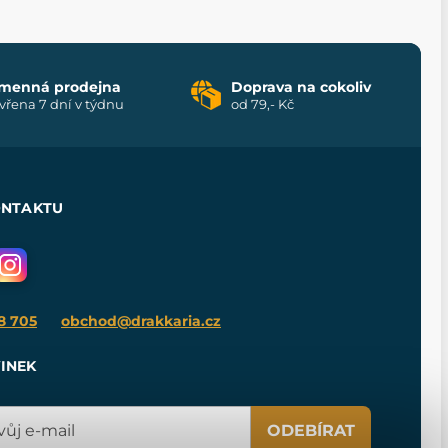
menná prodejna
Doprava na cokoliv
vřena 7 dní v týdnu
od 79,- Kč
ONTAKTU
8 705
obchod@drakkaria.cz
INEK
ODEBÍRAT