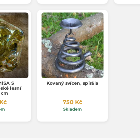
MÍSA S
Kovaný svícen, spirála
ské lesní
0 cm
 Kč
750 Kč
em
Skladem