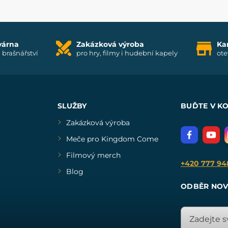
várna
Zakázková výroba
Ka
i brašnářství
pro hry, filmy i hudební kapely
ote
SLUŽBY
BUĎTE V K
Zakázková výroba
Meče pro Kingdom Come
Filmový merch
+420 777 94
Blog
ODBĚR NOV