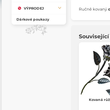
VÝPRODEJ
Ručně kovaný
Dárkové poukazy
Souvisejíc
Kovaná rů