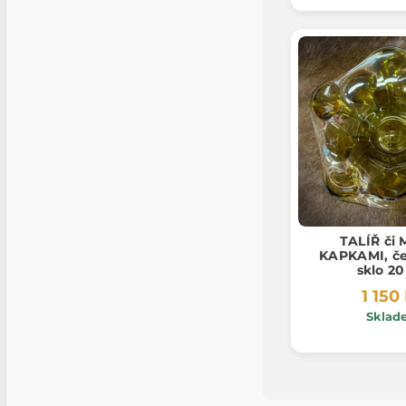
TALÍŘ či 
KAPKAMI, če
sklo 2
1 150
Sklad