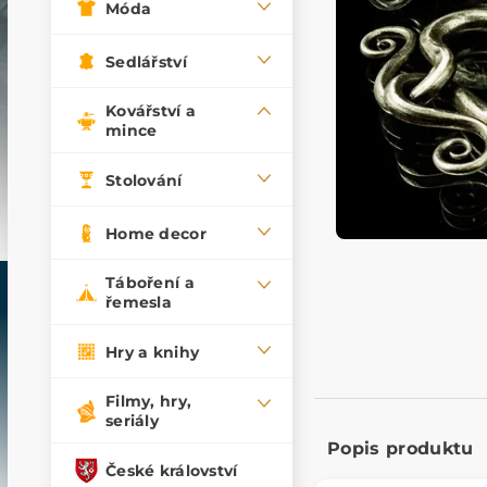
Móda
Sedlářství
Kovářství a
mince
Stolování
Home decor
Táboření a
řemesla
Hry a knihy
Filmy, hry,
seriály
Popis produktu
České království