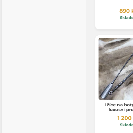
890 
Sklad
Lžíce na bot
luxusní pr
1 200
Sklad