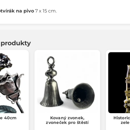
otvírák na pivo
7 x 15 cm.
í produkty
že 40cm
Kovaný zvonek,
Historic
zvoneček pro štěstí
zele