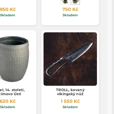
950 Kč
750 Kč
Skladem
Skladem
l, 14. století,
TROLL, kovaný
zimovo Ústí
vikingský nůž
620 Kč
1 550 Kč
Skladem
Skladem