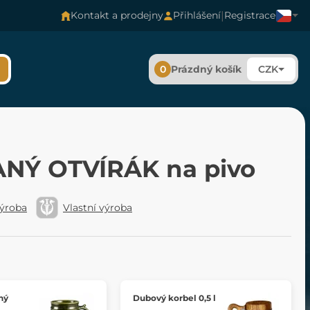
|
Kontakt a prodejny
Přihlášení
Registrace
0
Prázdný košík
CZK
NÝ OTVÍRÁK na pivo
výroba
Vlastní výroba
ný
Dubový korbel 0,5 l