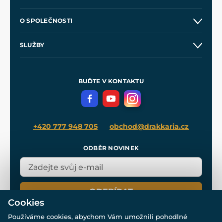
Kontakt a prodejny
O SPOLEČNOSTI
Obchodní podmínky
O nás
SLUŽBY
Velkoobchod
Naše dílny
Nákup na splátky
Zakázková výroba
Pro média
Meče pro Kingdom Come
BUĎTE V KONTAKTU
Volná místa
Filmový merch
Blog
+420 777 948 705
obchod@drakkaria.cz
ODBĚR NOVINEK
ODEBÍRAT
Cookies
Používáme cookies, abychom Vám umožnili pohodlné