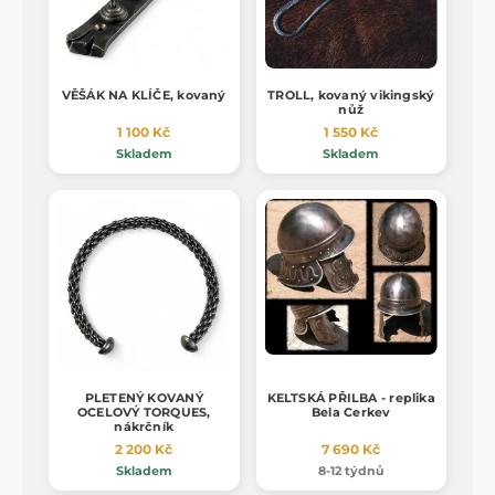
VĚŠÁK NA KLÍČE, kovaný
TROLL, kovaný vikingský
nůž
1 100 Kč
1 550 Kč
Skladem
Skladem
PLETENÝ KOVANÝ
KELTSKÁ PŘILBA - replika
OCELOVÝ TORQUES,
Bela Cerkev
nákrčník
2 200 Kč
7 690 Kč
Skladem
8-12 týdnů