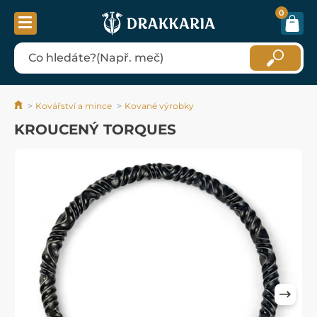
0
Kovářství a mince
Kované výrobky
KROUCENÝ TORQUES