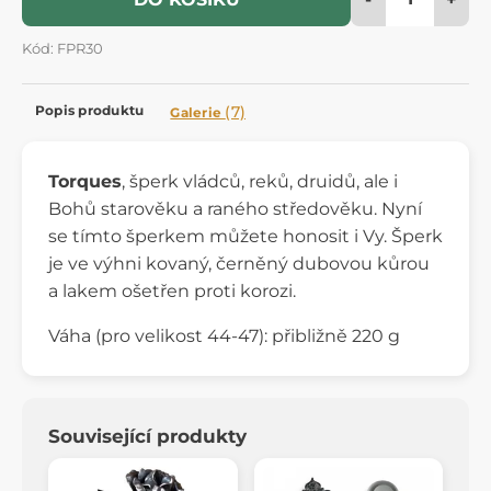
Kód: FPR30
Popis produktu
(7)
Galerie
Torques
, šperk vládců, reků, druidů, ale i
Bohů starověku a raného středověku. Nyní
se tímto šperkem můžete honosit i Vy. Šperk
je ve výhni kovaný, černěný dubovou kůrou
a lakem ošetřen proti korozi.
Váha (pro velikost 44-47): přibližně 220 g
Související produkty