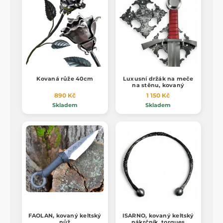
Kovaná růže 40cm
Luxusní držák na meče
na stěnu, kovaný
890 Kč
1 150 Kč
Skladem
Skladem
FAOLAN, kovaný keltský
ISARNO, kovaný keltský
nůž
nákrčník, torques