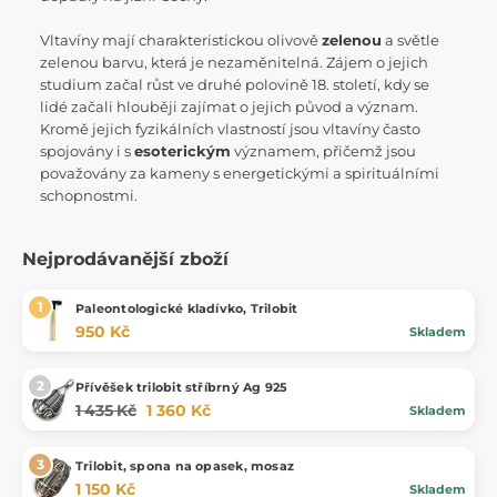
Vltavíny mají charakteristickou olivově
zelenou
a světle
zelenou barvu, která je nezaměnitelná. Zájem o jejich
studium začal růst ve druhé polovině 18. století, kdy se
lidé začali hlouběji zajímat o jejich původ a význam.
Kromě jejich fyzikálních vlastností jsou vltavíny často
spojovány i s
esoterickým
významem, přičemž jsou
považovány za kameny s energetickými a spirituálními
schopnostmi.
Nejprodávanější zboží
Paleontologické kladívko, Trilobit
950 Kč
Skladem
Přívěšek trilobit stříbrný Ag 925
1 435 Kč
1 360 Kč
Skladem
Trilobit, spona na opasek, mosaz
1 150 Kč
Skladem