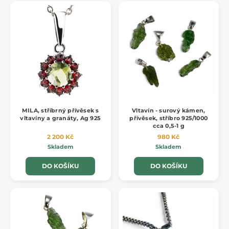
MILA, stříbrný přívěsek s
Vltavín - surový kámen,
vltavíny a granáty, Ag 925
přívěsek, stříbro 925/1000
cca 0,5-1 g
2 200 Kč
980 Kč
Skladem
Skladem
DO KOŠÍKU
DO KOŠÍKU