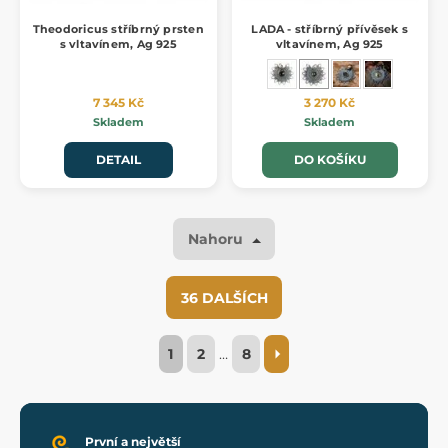
Theodoricus stříbrný prsten
LADA - stříbrný přívěsek s
s vltavínem, Ag 925
vltavínem, Ag 925
7 345 Kč
3 270 Kč
Skladem
Skladem
DETAIL
DO KOŠÍKU
Nahoru
36 DALŠÍCH
1
2
…
8
První a největší