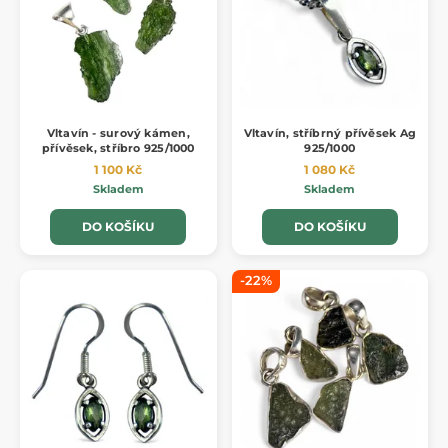
Vltavín - surový kámen,
Vltavín, stříbrný přívěsek Ag
přívěsek, stříbro 925/1000
925/1000
1 100 Kč
1 080 Kč
Skladem
Skladem
DO KOŠÍKU
DO KOŠÍKU
-22%