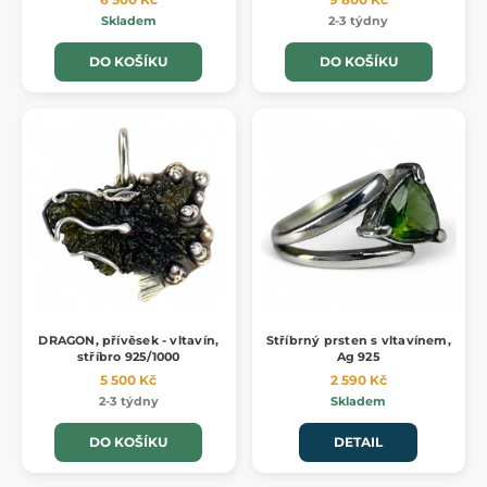
Skladem
2-3 týdny
DO KOŠÍKU
DO KOŠÍKU
DRAGON, přívěsek - vltavín,
Stříbrný prsten s vltavínem,
stříbro 925/1000
Ag 925
5 500 Kč
2 590 Kč
2-3 týdny
Skladem
DO KOŠÍKU
DETAIL