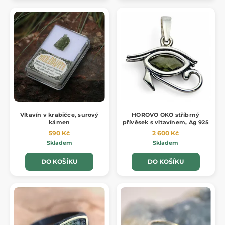
Vltavín v krabičce, surový
HOROVO OKO stříbrný
kámen
přívěsek s vltavínem, Ag 925
590 Kč
2 600 Kč
Skladem
Skladem
DO KOŠÍKU
DO KOŠÍKU