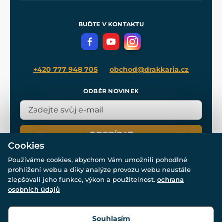
Nákup na splátky
Zakázková výroba
Pro média
Meče pro Kingdom Come
BUĎTE V KONTAKTU
Volná místa
Filmový merch
Blog
+420 777 948 705
obchod@drakkaria.cz
ODBĚR NOVINEK
ODEBÍRAT
Cookies
Používáme cookies, abychom Vám umožnili pohodlné
prohlížení webu a díky analýze provozu webu neustále
zlepšovali jeho funkce, výkon a použitelnost.
ochrana
osobních údajů
© Všechna práva vyhrazena. www.drakkaria.cz 2007-2026.
Powered by
Simplia.cz
, protected by reCAPTCHA.
Souhlasím