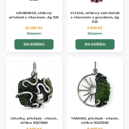
UROBOROS, stříbrný
VLTAVA, stříbrný náhrdelník
přívěsek s vltavínem, Ag 925
s vltavínem a granátem, Ag
925
22 000 Kč
5 900 Kč
Skladem
Skladem
DO KOŠÍKU
DO KOŠÍKU
Cthulhu, přívěsek - vltavín,
TARANIS, přívěsek - vltavín,
stříbro 925/1000
stříbro 925/1000
6 500 Kč
9 800 Kč