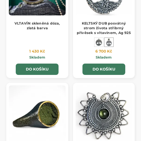
VLTAVÍN skleněná dóza,
KELTSKÝ DUB posvátný
zlatá barva
strom života stříbrný
přívěsek s vltavínem, Ag 925
1 430 Kč
6 700 Kč
Skladem
Skladem
DO KOŠÍKU
DO KOŠÍKU