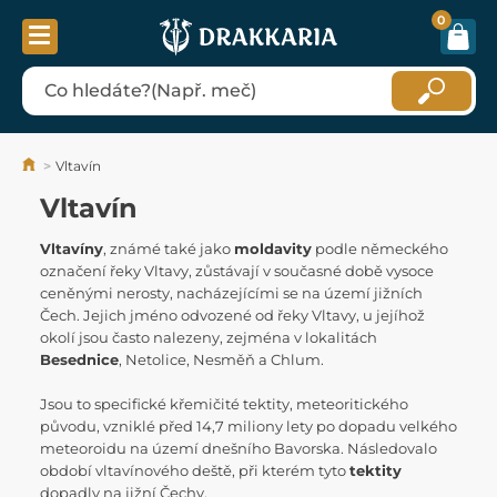
0
Vltavín
Vltavín
Vltavíny
, známé také jako
moldavity
podle německého
označení řeky Vltavy, zůstávají v současné době vysoce
ceněnými nerosty, nacházejícími se na území jižních
Čech. Jejich jméno odvozené od řeky Vltavy, u jejíhož
okolí jsou často nalezeny, zejména v lokalitách
Besednice
, Netolice, Nesměň a Chlum.
Jsou to specifické křemičité tektity, meteoritického
původu, vzniklé před 14,7 miliony lety po dopadu velkého
meteoroidu na území dnešního Bavorska. Následovalo
období vltavínového deště, při kterém tyto
tektity
dopadly na jižní Čechy.