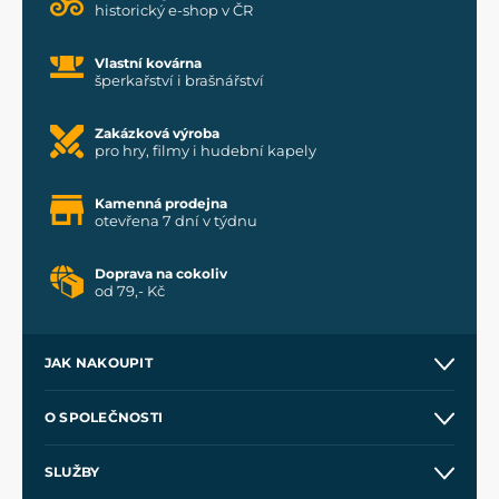
historický e-shop v ČR
Vlastní kovárna
šperkařství i brašnářství
Zakázková výroba
pro hry, filmy i hudební kapely
Kamenná prodejna
otevřena 7 dní v týdnu
Doprava na cokoliv
od 79,- Kč
JAK NAKOUPIT
Kontakt a prodejny
O SPOLEČNOSTI
Obchodní podmínky
O nás
SLUŽBY
Velkoobchod
Naše dílny