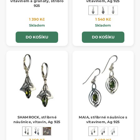
vltavínem a granáty, stříbro
vltavínem, Ag 925
925
1 390 Kč
1 540 Kč
Skladem
Skladem
DO KOŠÍKU
DO KOŠÍKU
SHAMROCK, stříbrné
MAIA, stříbrné náušnice s
náušnice, vltavín, Ag 925
vltavínem, Ag 925