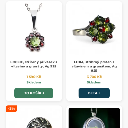
LOCKIE, stříbrný přívěsek s
LIDIA, stříbrný prsten s
vltavíny a granáty, Ag 925
vltavínem a granátem, Ag
925
1 590 Kč
3 700 Kč
Skladem
Skladem
DO KOŠÍKU
DETAIL
-3%