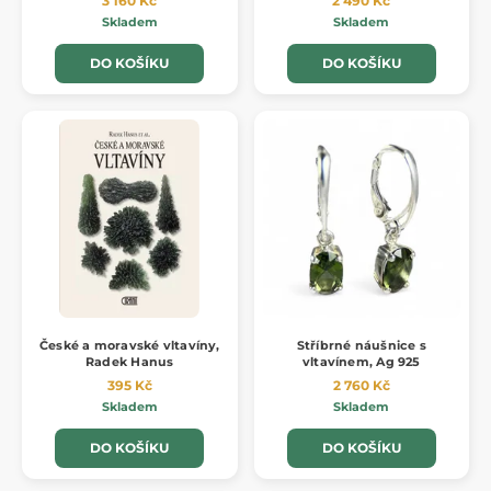
3 160 Kč
2 490 Kč
Skladem
Skladem
DO KOŠÍKU
DO KOŠÍKU
České a moravské vltavíny,
Stříbrné náušnice s
Radek Hanus
vltavínem, Ag 925
395 Kč
2 760 Kč
Skladem
Skladem
DO KOŠÍKU
DO KOŠÍKU