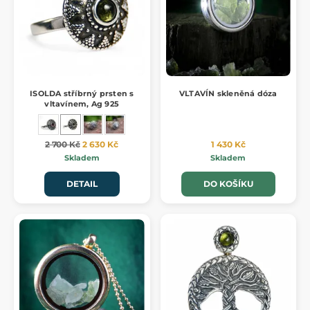
ISOLDA stříbrný prsten s
VLTAVÍN skleněná dóza
vltavínem, Ag 925
2 700 Kč
2 630 Kč
1 430 Kč
Skladem
Skladem
DETAIL
DO KOŠÍKU