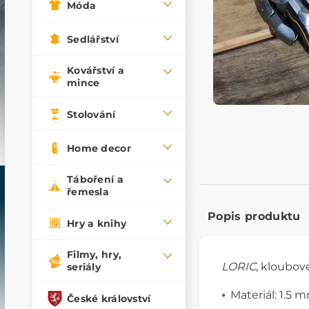
Móda
Sedlářství
Kovářství a
mince
Stolování
Home decor
Táboření a
řemesla
Popis produktu
Hry a knihy
Filmy, hry,
LORIC
, kloubo
seriály
Materiál: 1.5 
České království