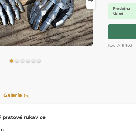
Prodejna
Sklad
Kód: ARP103
Galerie
(6)
vé
prstové rukavice
.
mm