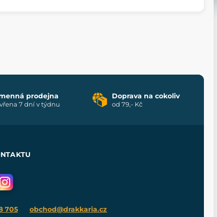
menná prodejna
Doprava na cokoliv
vřena 7 dní v týdnu
od 79,- Kč
ONTAKTU
8 705
obchod@drakkaria.cz