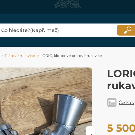
Plátové rukavice
LORIC, kloubové prstové rukavice
LORI
ruka
Česká 
5 50