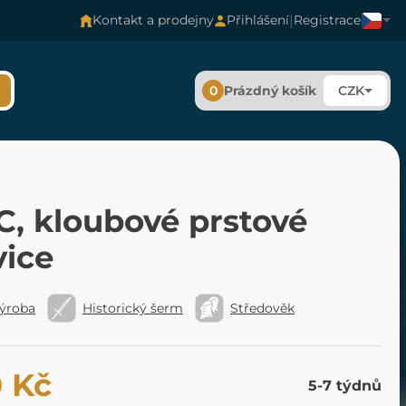
|
Kontakt a prodejny
Přihlášení
Registrace
0
Prázdný košík
CZK
C, kloubové prstové
vice
výroba
Historický šerm
Středověk
0 Kč
5-7 týdnů