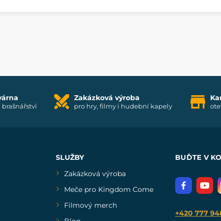
várna
Zakázková výroba
Ka
i brašnářství
pro hry, filmy i hudební kapely
ote
SLUŽBY
BUĎTE V K
Zakázková výroba
Meče pro Kingdom Come
Filmový merch
+420 777 94