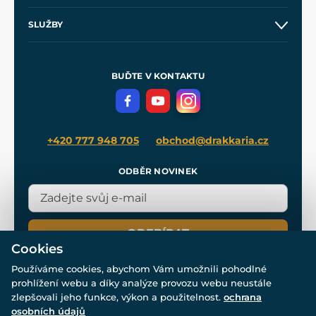
Obchodní podmínky
O nás
SLUŽBY
Velkoobchod
Naše dílny
Nákup na splátky
Zakázková výroba
Pro média
Meče pro Kingdom Come
BUĎTE V KONTAKTU
Volná místa
Filmový merch
Blog
+420 777 948 705
obchod@drakkaria.cz
ODBĚR NOVINEK
ODEBÍRAT
Cookies
Používáme cookies, abychom Vám umožnili pohodlné
prohlížení webu a díky analýze provozu webu neustále
zlepšovali jeho funkce, výkon a použitelnost.
ochrana
osobních údajů
© Všechna práva vyhrazena. www.drakkaria.cz 2007-2026.