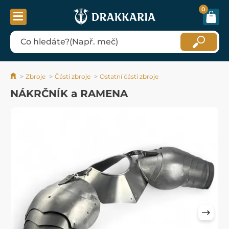
0
Zbroje
Části zbroje
Ostatní části zbroje
NÁKRČNÍK a RAMENA