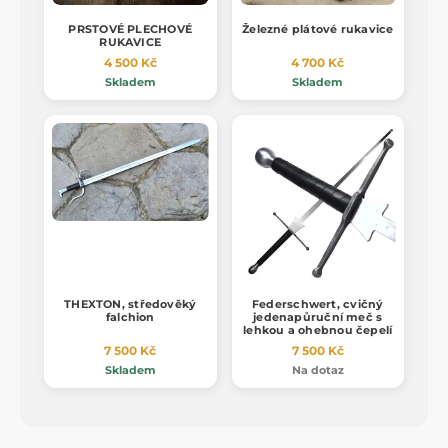
PRSTOVÉ PLECHOVÉ
Železné plátové rukavice
RUKAVICE
4 500 Kč
4 700 Kč
Skladem
Skladem
THEXTON, středověký
Federschwert, cvičný
falchion
jedenapůruční meč s
lehkou a ohebnou čepelí
7 500 Kč
7 500 Kč
Skladem
Na dotaz