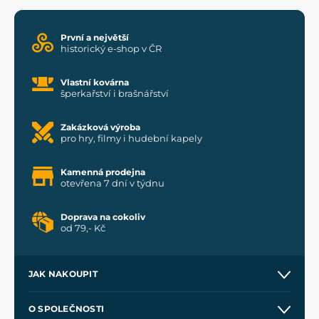
První a největší
historický e-shop v ČR
Vlastní kovárna
šperkařství i brašnářství
Zakázková výroba
pro hry, filmy i hudební kapely
Kamenná prodejna
otevřena 7 dní v týdnu
Doprava na cokoliv
od 79,- Kč
JAK NAKOUPIT
Kontakt a prodejny
O SPOLEČNOSTI