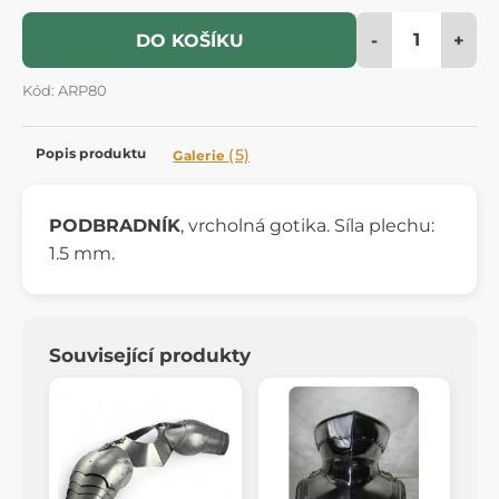
-
+
DO KOŠÍKU
Kód: ARP80
Popis produktu
(5)
Galerie
PODBRADNÍK
, vrcholná gotika. Síla plechu:
1.5 mm.
Související produkty