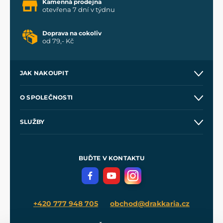
Kamenná prodejna
otevřena 7 dní v týdnu
Doprava na cokoliv
od 79,- Kč
JAK NAKOUPIT
Kontakt a prodejny
O SPOLEČNOSTI
Obchodní podmínky
O nás
SLUŽBY
Velkoobchod
Naše dílny
Nákup na splátky
Zakázková výroba
Pro média
Meče pro Kingdom Come
BUĎTE V KONTAKTU
Volná místa
Filmový merch
Blog
+420 777 948 705
obchod@drakkaria.cz