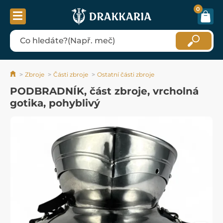
0
Zbroje
Části zbroje
Ostatní části zbroje
PODBRADNÍK, část zbroje, vrcholná
gotika, pohyblivý