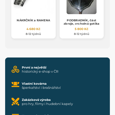
NÁKRČNÍK a RAMENA
PODBRADNÍK, část
zbroje, vrcholná gotika
4 680 Kč
5 800 Kč
8-12 týdnů
8-12 týdnů
První a největší
historický e-shop v ČR
Vlastní kovárna
šperkařství i brašnářství
Zakázková výroba
pro hry, filmy i hudební kapely