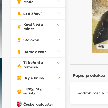
Móda
Sedlářství
Kovářství a
mince
Stolování
Home decor
Táboření a
řemesla
Popis produktu
Hry a knihy
Filmy, hry,
Podrobnosti k p
seriály
České království