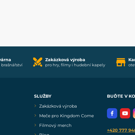
várna
Zakázková výroba
Ka
i brašnářství
pro hry, filmy i hudební kapely
ote
SLUŽBY
BUĎTE V K
Zakázková výroba
Meče pro Kingdom Come
Filmový merch
+420 777 94