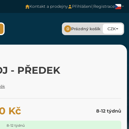
|
Kontakt a prodejny
Přihlášení
Registrace
0
Prázdný košík
CZK
J - PŘEDEK
věk
0 Kč
8-12 týdnů
8-12 týdnů