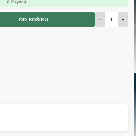
8-12 týdnů
-
+
DO KOŠÍKU