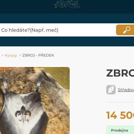
Kyrysy
ZBROJ - PŘEDEK
ZBRO
Středo
14 50
Prodejna