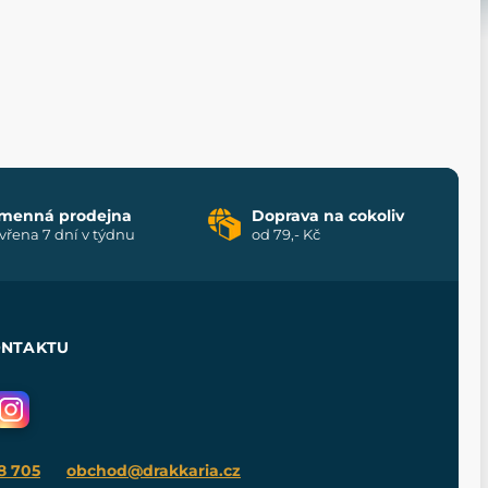
menná prodejna
Doprava na cokoliv
vřena 7 dní v týdnu
od 79,- Kč
ONTAKTU
8 705
obchod@drakkaria.cz