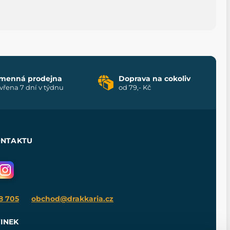
menná prodejna
Doprava na cokoliv
vřena 7 dní v týdnu
od 79,- Kč
ONTAKTU
8 705
obchod@drakkaria.cz
INEK