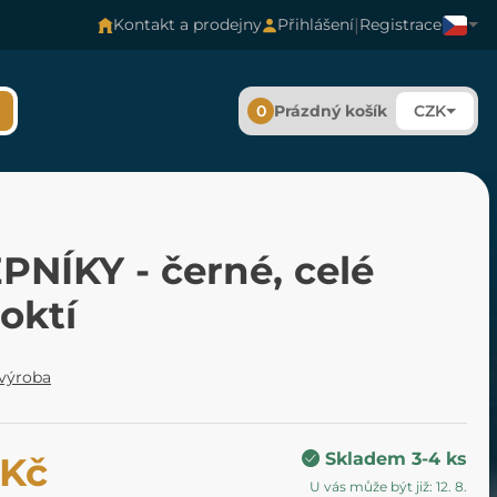
|
Kontakt a prodejny
Přihlášení
Registrace
0
Prázdný košík
CZK
PNÍKY - černé, celé
oktí
 výroba
Skladem 3-4 ks
 Kč
U vás může být již: 12. 8.