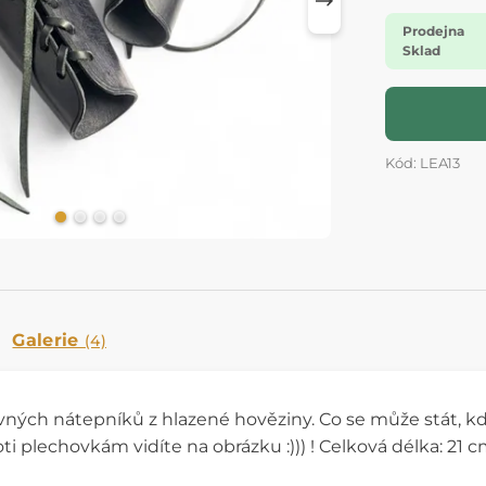
Prodejna
Sklad
Kód: LEA13
Galerie
(4)
vných nátepníků z hlazené hověziny. Co se může stát, kd
 plechovkám vidíte na obrázku :))) ! Celková délka: 21 c