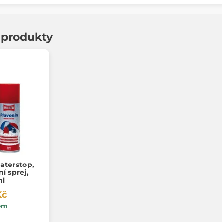
í produkty
terstop,
í sprej,
ml
Kč
em