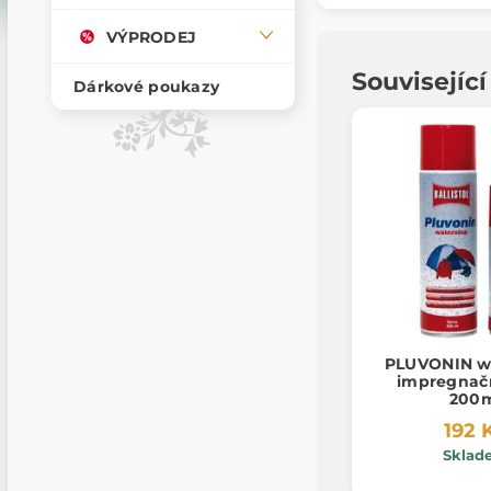
VÝPRODEJ
Souvisejíc
Dárkové poukazy
PLUVONIN wa
impregnačn
200
192 
Sklad