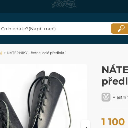
j
NÁTEPNÍKY - černé, celé předloktí
NÁTE
předl
Vlastní
1 100