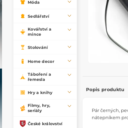
Móda
Sedlářství
Kovářství a
mince
Stolování
Home decor
Táboření a
řemesla
Popis produktu
Hry a knihy
Filmy, hry,
Pár černých, pe
seriály
nátepníkem proti
České království