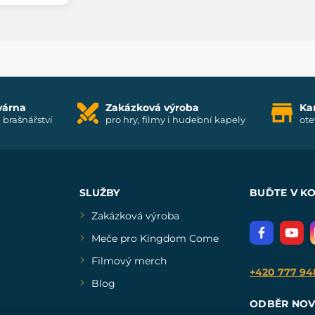
várna
Zakázková výroba
Ka
i brašnářství
pro hry, filmy i hudební kapely
ote
SLUŽBY
BUĎTE V K
Zakázková výroba
Meče pro Kingdom Come
Filmový merch
+420 777 94
Blog
ODBĚR NOV