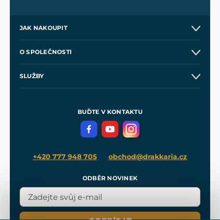
JAK NAKOUPIT
Kontakt a prodejny
O SPOLEČNOSTI
Obchodní podmínky
O nás
SLUŽBY
Velkoobchod
Naše dílny
Nákup na splátky
Zakázková výroba
Pro média
Meče pro Kingdom Come
BUĎTE V KONTAKTU
Volná místa
Filmový merch
Blog
+420 777 948 705
obchod@drakkaria.cz
ODBĚR NOVINEK