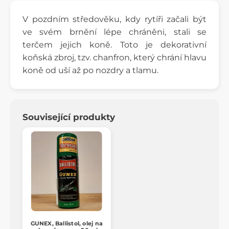
V pozdním středověku, kdy rytíři začali být
ve svém brnění lépe chráněni, stali se
terčem jejich koně. Toto je dekorativní
koňská zbroj, tzv. chanfron, který chrání hlavu
koně od uší až po nozdry a tlamu.
Související produkty
GUNEX, Ballistol, olej na