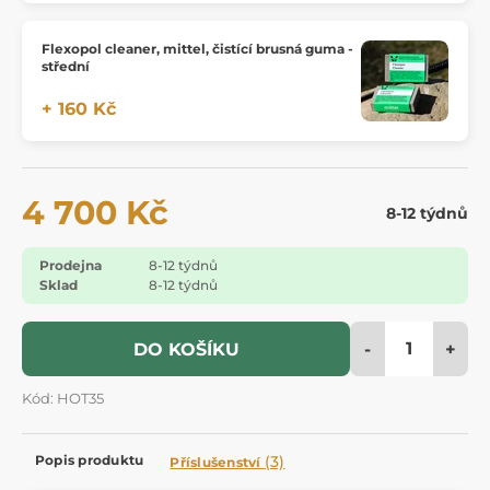
Flexopol cleaner, mittel, čistící brusná guma -
střední
+ 160 Kč
4 700 Kč
8-12 týdnů
Prodejna
8-12 týdnů
Sklad
8-12 týdnů
-
+
DO KOŠÍKU
Kód: HOT35
Popis produktu
(3)
Příslušenství