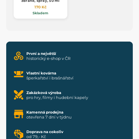
zbraně, spray, 50 ml
170 Kč
Skladem
První a největší
historický e-shop v ČR
Vlastní kovárna
šperkařství i brašnářství
Zakázková výroba
pro hry, filmy i hudební kapely
Kamenná prodejna
otevřena 7 dní v týdnu
Doprava na cokoliv
od 79,- Kč