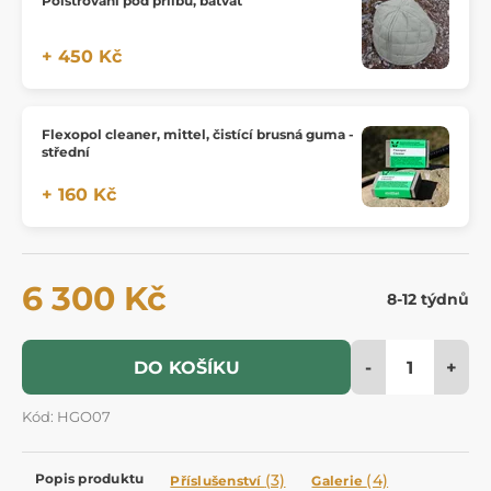
Polstrování pod přilbu, batvat
+ 450 Kč
Flexopol cleaner, mittel, čistící brusná guma -
střední
+ 160 Kč
6 300 Kč
8-12 týdnů
-
+
DO KOŠÍKU
Kód: HGO07
Popis produktu
(3)
(4)
Příslušenství
Galerie