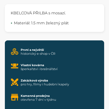
KBELCOVÁ PŘILBA s mosazí.
Materiál: 1.5 mm železný plát
První a největší
historický e-shop v ČR
Vlastní kovárna
šperkařství i brašnářství
Zakázková výroba
pro hry, filmy i hudební kapely
Kamenná prodejna
otevřena 7 dní v týdnu