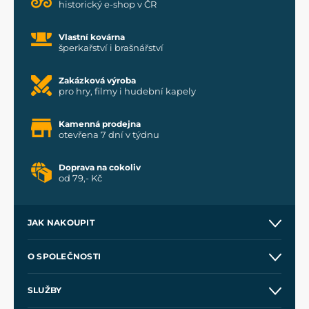
historický e-shop v ČR
Vlastní kovárna
šperkařství i brašnářství
Zakázková výroba
pro hry, filmy i hudební kapely
Kamenná prodejna
otevřena 7 dní v týdnu
Doprava na cokoliv
od 79,- Kč
JAK NAKOUPIT
Kontakt a prodejny
O SPOLEČNOSTI
Obchodní podmínky
O nás
SLUŽBY
Velkoobchod
Naše dílny