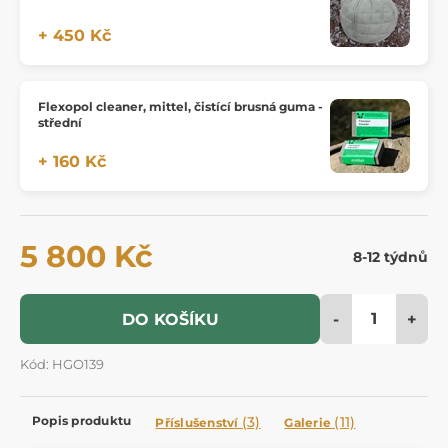
+ 450 Kč
Flexopol cleaner, mittel, čistící brusná guma -
střední
+ 160 Kč
5 800 Kč
8-12 týdnů
-
+
DO KOŠÍKU
Kód: HGO139
Popis produktu
(3)
(11)
Příslušenství
Galerie