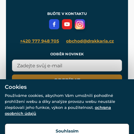
Nákup na splátky
Zakázková výroba
Pro média
Meče pro Kingdom Come
BUĎTE V KONTAKTU
Volná místa
Filmový merch
Blog
+420 777 948 705
obchod@drakkaria.cz
ODBĚR NOVINEK
ODEBÍRAT
Cookies
Používáme cookies, abychom Vám umožnili pohodlné
prohlížení webu a díky analýze provozu webu neustále
zlepšovali jeho funkce, výkon a použitelnost.
ochrana
osobních údajů
© Všechna práva vyhrazena. www.drakkaria.cz 2007-2026.
Powered by
Simplia.cz
, protected by reCAPTCHA.
Souhlasím