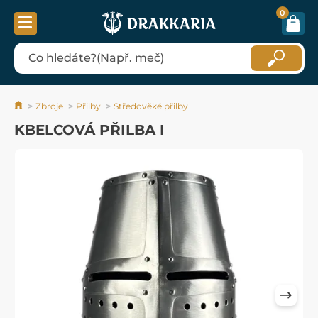
0
Zbroje
Přilby
Středověké přilby
KBELCOVÁ PŘILBA I