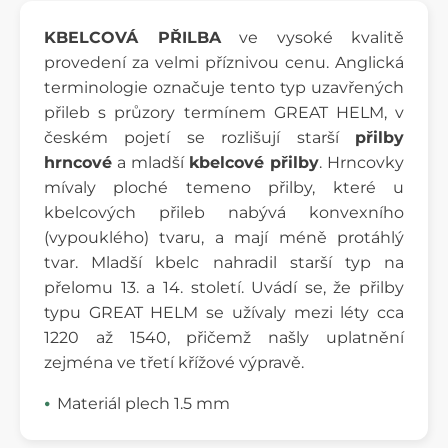
KBELCOVÁ PŘILBA
ve vysoké kvalitě
provedení za velmi příznivou cenu. Anglická
terminologie označuje tento typ uzavřených
přileb s průzory termínem GREAT HELM, v
českém pojetí se rozlišují starší
přilby
hrncové
a mladší
kbelcové přilby
. Hrncovky
mívaly ploché temeno přilby, které u
kbelcových přileb nabývá konvexního
(vypouklého) tvaru, a mají méně protáhlý
tvar. Mladší kbelc nahradil starší typ na
přelomu 13. a 14. století. Uvádí se, že přilby
typu GREAT HELM se užívaly mezi léty cca
1220 až 1540, přičemž našly uplatnění
zejména ve třetí křížové výpravě.
Materiál plech 1.5 mm