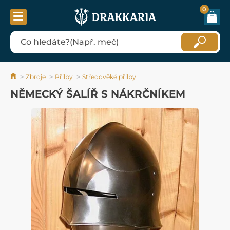
0
Zbroje
Přilby
Středověké přilby
NĚMECKÝ ŠALÍŘ S NÁKRČNÍKEM