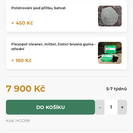
Polstrování pod přilbu, batvat
+ 450 Kč
Flexopol cleaner, mittel, čistící brusná guma -
střední
+ 160 Kč
7 900 Kč
5-7 týdnů
-
+
DO KOŠÍKU
Kód: HGO98