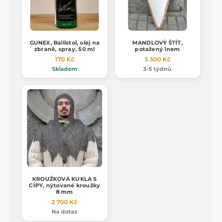
GUNEX, Ballistol, olej na
MANDLOVÝ ŠTÍT,
zbraně, spray, 50 ml
potažený lnem
170 Kč
5 300 Kč
Skladem
3-5 týdnů
KROUŽKOVÁ KUKLA S
CÍPY, nýtované kroužky
8 mm
2 700 Kč
Na dotaz