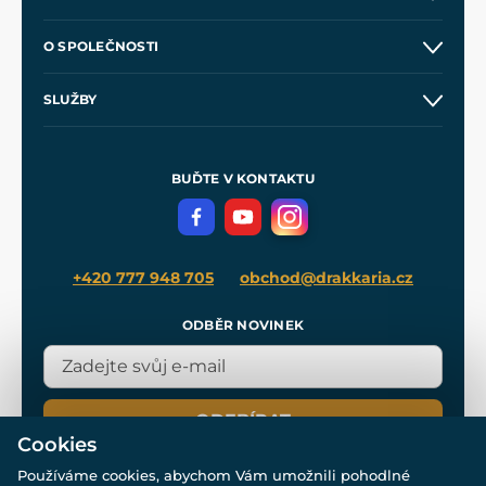
Kontakt a prodejny
O SPOLEČNOSTI
Obchodní podmínky
O nás
SLUŽBY
Velkoobchod
Naše dílny
Nákup na splátky
Zakázková výroba
Pro média
Meče pro Kingdom Come
BUĎTE V KONTAKTU
Volná místa
Filmový merch
Blog
+420 777 948 705
obchod@drakkaria.cz
ODBĚR NOVINEK
ODEBÍRAT
Cookies
Používáme cookies, abychom Vám umožnili pohodlné