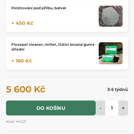
Polstrování pod přilbu, batvat
+ 450 Kč
Flexopol cleaner, mittel, čistící brusná guma -
střední
+ 160 Kč
5 600 Kč
3-5 týdnů
-
+
DO KOŠÍKU
Kód: HVI21