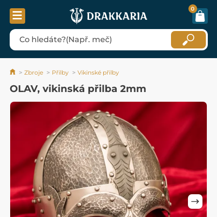
0
Zbroje
Přilby
Vikinské přilby
OLAV, vikinská přilba 2mm