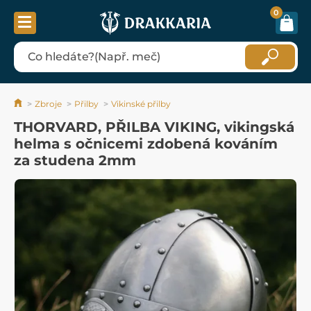
0
Zbroje
Přilby
Vikinské přilby
THORVARD, PŘILBA VIKING, vikingská
helma s očnicemi zdobená kováním
za studena 2mm