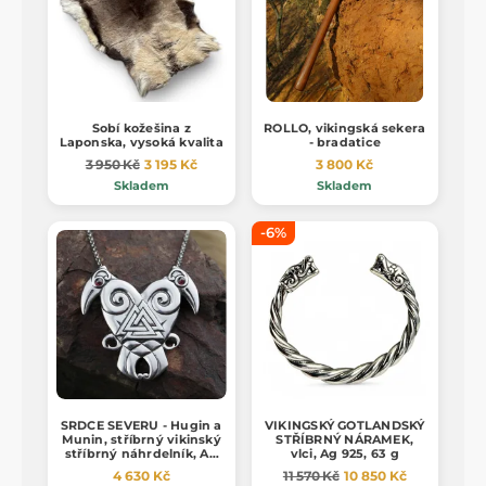
Sobí kožešina z
ROLLO, vikingská sekera
Laponska, vysoká kvalita
- bradatice
3 950 Kč
3 195 Kč
3 800 Kč
Skladem
Skladem
-6%
SRDCE SEVERU - Hugin a
VIKINGSKÝ GOTLANDSKÝ
Munin, stříbrný vikinský
STŘÍBRNÝ NÁRAMEK,
stříbrný náhrdelník, Ag
vlci, Ag 925, 63 g
925, 24g
4 630 Kč
11 570 Kč
10 850 Kč