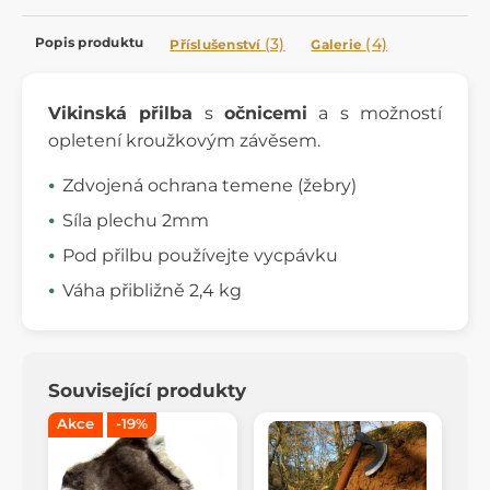
Popis produktu
(3)
(4)
Příslušenství
Galerie
Vikinská přilba
s
očnicemi
a s možností
opletení kroužkovým závěsem.
Zdvojená ochrana temene (žebry)
Síla plechu 2mm
Pod přilbu používejte vycpávku
Váha přibližně 2,4 kg
Související produkty
Akce
-19%