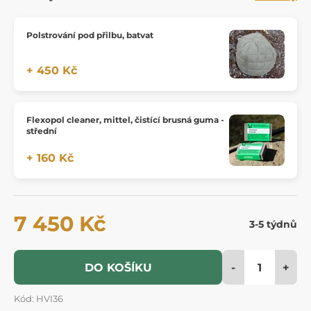
Polstrování pod přilbu, batvat
+ 450 Kč
Flexopol cleaner, mittel, čistící brusná guma -
střední
+ 160 Kč
7 450 Kč
3-5 týdnů
-
+
DO KOŠÍKU
Kód: HVI36