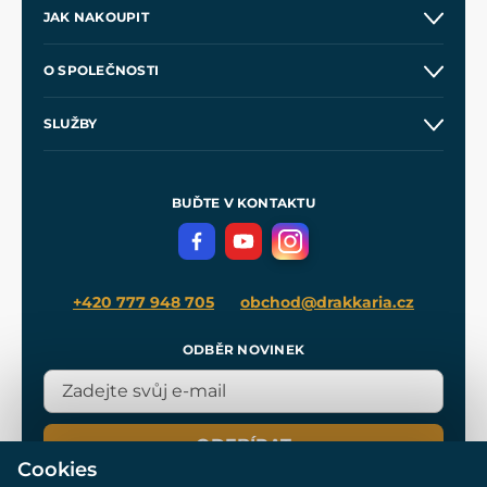
JAK NAKOUPIT
Kontakt a prodejny
O SPOLEČNOSTI
Obchodní podmínky
O nás
SLUŽBY
Velkoobchod
Naše dílny
Nákup na splátky
Zakázková výroba
Pro média
Meče pro Kingdom Come
BUĎTE V KONTAKTU
Volná místa
Filmový merch
Blog
+420 777 948 705
obchod@drakkaria.cz
ODBĚR NOVINEK
ODEBÍRAT
Cookies