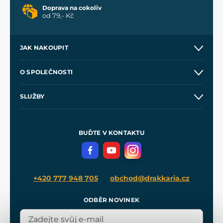
Doprava na cokoliv
od 79,- Kč
JAK NAKOUPIT
Kontakt a prodejny
O SPOLEČNOSTI
Obchodní podmínky
O nás
SLUŽBY
Velkoobchod
Naše dílny
Nákup na splátky
Zakázková výroba
Pro média
Meče pro Kingdom Come
BUĎTE V KONTAKTU
Volná místa
Filmový merch
Blog
+420 777 948 705
obchod@drakkaria.cz
ODBĚR NOVINEK