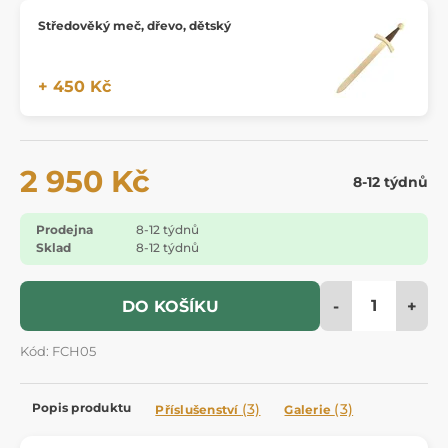
Středověký meč, dřevo, dětský
+ 450 Kč
2 950 Kč
8-12 týdnů
Prodejna
8-12 týdnů
Sklad
8-12 týdnů
-
+
DO KOŠÍKU
Kód: FCH05
Popis produktu
(3)
(3)
Příslušenství
Galerie