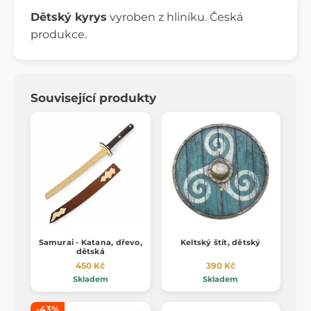
Dětský kyrys
vyroben z hliníku. Česká
produkce.
Související produkty
Samurai - Katana, dřevo,
Keltský štít, dětský
dětská
450 Kč
390 Kč
Skladem
Skladem
-43%