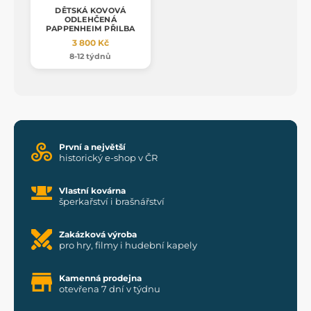
DĚTSKÁ KOVOVÁ
ODLEHČENÁ
PAPPENHEIM PŘILBA
3 800 Kč
8-12 týdnů
První a největší
historický e-shop v ČR
Vlastní kovárna
šperkařství i brašnářství
Zakázková výroba
pro hry, filmy i hudební kapely
Kamenná prodejna
otevřena 7 dní v týdnu