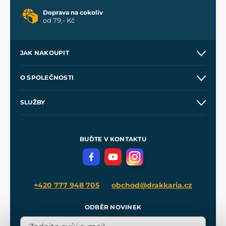
Doprava na cokoliv
od 79,- Kč
JAK NAKOUPIT
Kontakt a prodejny
O SPOLEČNOSTI
Obchodní podmínky
O nás
SLUŽBY
Velkoobchod
Naše dílny
Nákup na splátky
Zakázková výroba
Pro média
Meče pro Kingdom Come
BUĎTE V KONTAKTU
Volná místa
Filmový merch
Blog
+420 777 948 705
obchod@drakkaria.cz
ODBĚR NOVINEK