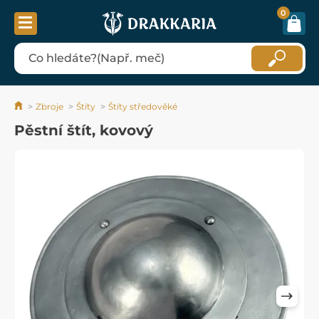
0
Zbroje
Štíty
Štíty středověké
Pěstní štít, kovový