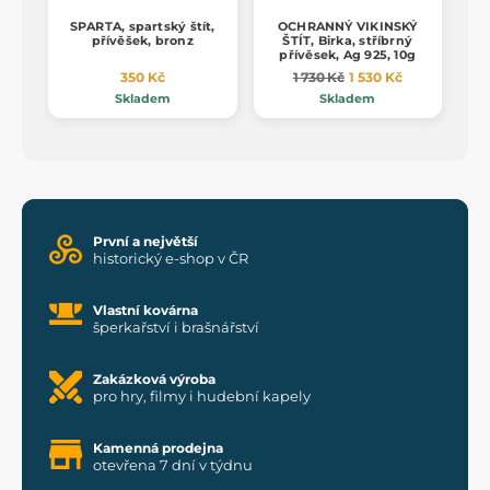
SPARTA, spartský štít,
OCHRANNÝ VIKINSKÝ
přívěšek, bronz
ŠTÍT, Birka, stříbrný
přívěsek, Ag 925, 10g
350 Kč
1 730 Kč
1 530 Kč
Skladem
Skladem
První a největší
historický e-shop v ČR
Vlastní kovárna
šperkařství i brašnářství
Zakázková výroba
pro hry, filmy i hudební kapely
Kamenná prodejna
otevřena 7 dní v týdnu