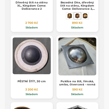
Dřevěný štít na stěnu
Bezedná Díra, dřevěný
XL, Kingdom Come:
štít na stěnu, Kingdom
Deliverance 2
Come: Deliverance 2,
malá
2 700 Kč
890 Kč
Skladem
Skladem
PĚSTNÍ ŠTÍT, 30 cm
Puklice na štít, římská,
umbo, čtvercová - rovná
3 200 Kč
590 Kč
Skladem
Skladem