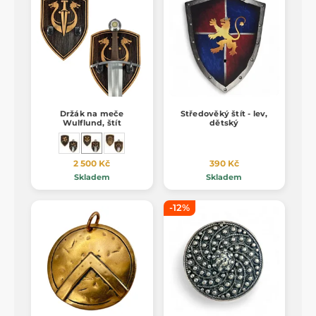
Držák na meče
Středověký štít - lev,
Wulflund, štít
dětský
2 500 Kč
390 Kč
Skladem
Skladem
-12%