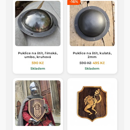
-16%
Puklice na štít, římská,
Puklice na štít, kulatá,
umbo, kruhová
2mm
590 Kč
590 Kč
495 Kč
Skladem
Skladem