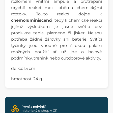
rozlomení vnitřní ampule a protřepání
urychlí reakci mezi oběma chemickými
roztoky. Touto reakcí dojde k
chemoluminiscenci
, tedy k chemické reakci
jejímž výsledkem je jasné světlo bez
produkce tepla, plamene či jisker. Nejsou
potřeba žádné žárovky ani baterie. Svítící
tyčinky jsou vhodné pro širokou paletu
možných použití ať už jde o bojové
podmínky, trenink nebo outdoorové aktivity.
délka: 15 cm
hmotnost: 24 g
První a největší
historický e-shop v ČR