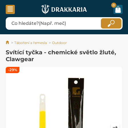
0
Táboření a řemesla
Outdoor
Svítící tyčka - chemické světlo žluté,
Clawgear
-29%