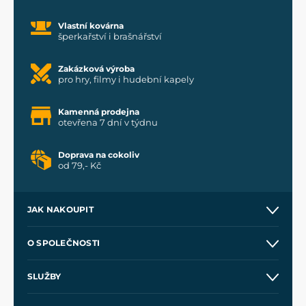
Vlastní kovárna
šperkařství i brašnářství
Zakázková výroba
pro hry, filmy i hudební kapely
Kamenná prodejna
otevřena 7 dní v týdnu
Doprava na cokoliv
od 79,- Kč
JAK NAKOUPIT
Kontakt a prodejny
O SPOLEČNOSTI
Obchodní podmínky
O nás
SLUŽBY
Velkoobchod
Naše dílny
Nákup na splátky
Zakázková výroba