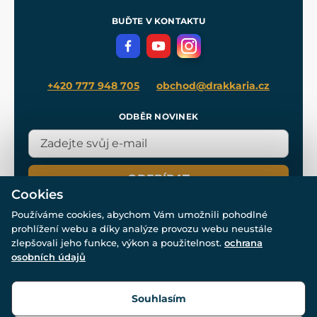
Pro média
Meče pro Kingdom Come
BUĎTE V KONTAKTU
Volná místa
Filmový merch
Blog
+420 777 948 705
obchod@drakkaria.cz
ODBĚR NOVINEK
ODEBÍRAT
Cookies
Používáme cookies, abychom Vám umožnili pohodlné
prohlížení webu a díky analýze provozu webu neustále
zlepšovali jeho funkce, výkon a použitelnost.
ochrana
osobních údajů
© Všechna práva vyhrazena. www.drakkaria.cz 2007-2026.
Powered by
Simplia.cz
, protected by reCAPTCHA.
Souhlasím