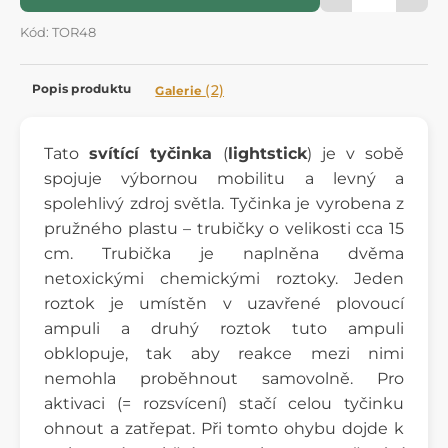
Kód: TOR48
Popis produktu
(2)
Galerie
Tato
svítící tyčinka
(
lightstick
) je v sobě
spojuje výbornou mobilitu a levný a
spolehlivý zdroj světla. Tyčinka je vyrobena z
pružného plastu – trubičky o velikosti cca 15
cm. Trubička je naplněna dvěma
netoxickými chemickými roztoky. Jeden
roztok je umístěn v uzavřené plovoucí
ampuli a druhý roztok tuto ampuli
obklopuje, tak aby reakce mezi nimi
nemohla proběhnout samovolně. Pro
aktivaci (= rozsvícení) stačí celou tyčinku
ohnout a zatřepat. Při tomto ohybu dojde k