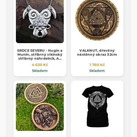
SRDCE SEVERU - Hugin a
VALKNUT, dřevěný
Munin, stříbrný vikinský
nástěnný obraz 32cm
stříbrný náhrdelník, Ag
925, 24g
4 630 Kč
1 760 Kč
Skladem
Skladem