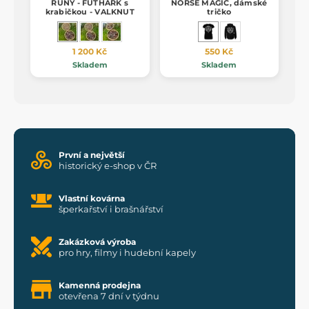
RUNY - FUTHARK s
NORSE MAGIC, dámské
krabičkou - VALKNUT
tričko
1 200 Kč
550 Kč
Skladem
Skladem
První a největší
historický e-shop v ČR
Vlastní kovárna
šperkařství i brašnářství
Zakázková výroba
pro hry, filmy i hudební kapely
Kamenná prodejna
otevřena 7 dní v týdnu