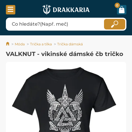
0
Móda
Trička a tílka
Trička dámská
VALKNUT - vikinské dámské čb tričko