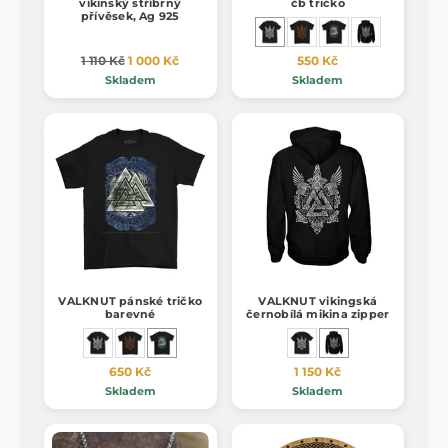
vikinský stříbrný
čb tričko
přívěsek, Ag 925
1 110 Kč
1 000 Kč
550 Kč
Skladem
Skladem
VALKNUT pánské tričko
VALKNUT vikingská
barevné
černobílá mikina zipper
650 Kč
1 150 Kč
Skladem
Skladem