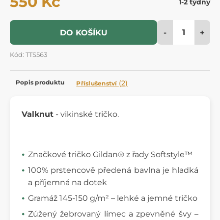
550 Kč
1-2 týdny
-
+
DO KOŠÍKU
Kód: TTS563
Popis produktu
(2)
Příslušenství
Valknut
- vikinské tričko.
Značkové tričko Gildan® z řady Softstyle™
100% prstencově předená bavlna je hladká
a příjemná na dotek
Gramáž 145-150 g/m² – lehké a jemné tričko
Zúžený žebrovaný límec a zpevněné švy –