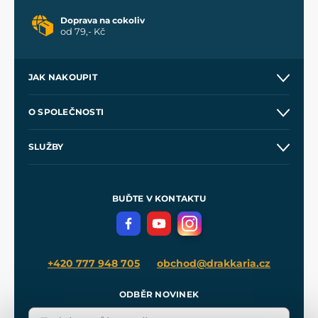
Doprava na cokoliv
od 79,- Kč
JAK NAKOUPIT
Kontakt a prodejny
O SPOLEČNOSTI
Obchodní podmínky
O nás
SLUŽBY
Velkoobchod
Naše dílny
Nákup na splátky
Zakázková výroba
Pro média
Meče pro Kingdom Come
BUĎTE V KONTAKTU
Volná místa
Filmový merch
Blog
+420 777 948 705
obchod@drakkaria.cz
ODBĚR NOVINEK