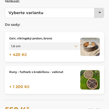
Velikost:
Do sady:
Geir, vikingský prsten, bronz
+ 420 Kč
Runy - futhark s krabičkou - valknut
+ 1 200 Kč