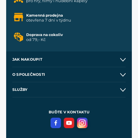
pro hry, filmy i hudební kapely
Kamenná prodejna
otevřena 7 dní v týdnu
Doprava na cokoliv
od 79,- Kč
JAK NAKOUPIT
Kontakt a prodejny
O SPOLEČNOSTI
Obchodní podmínky
O nás
SLUŽBY
Velkoobchod
Naše dílny
Nákup na splátky
Zakázková výroba
Pro média
Meče pro Kingdom Come
BUĎTE V KONTAKTU
Volná místa
Filmový merch
Blog