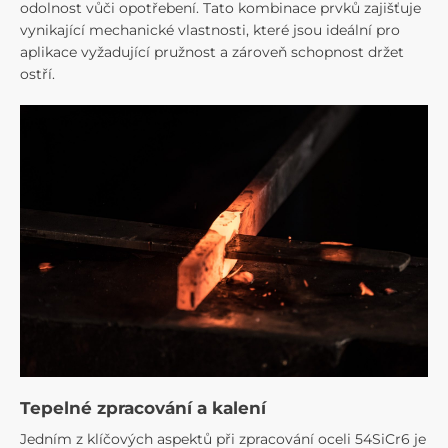
odolnost vůči opotřebení. Tato kombinace prvků zajišťuje
vynikající mechanické vlastnosti, které jsou ideální pro
aplikace vyžadující pružnost a zároveň schopnost držet
ostří.
Tepelné zpracování a kalení
Jedním z klíčových aspektů při zpracování oceli 54SiCr6 je