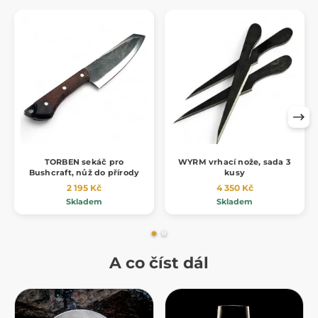
TORBEN sekáč pro
WYRM vrhací nože, sada 3
Bushcraft, nůž do přírody
kusy
2 195 Kč
4 350 Kč
Skladem
Skladem
A co číst dál