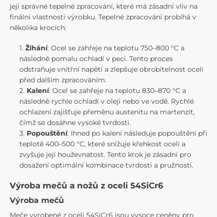
její správné tepelné zpracování, které má zásadní vliv na
finální vlastnosti výrobku. Tepelné zpracování probíhá v
několika krocích:
Žíhání
: Ocel se zahřeje na teplotu 750–800 °C a
následně pomalu ochladí v peci. Tento proces
odstraňuje vnitřní napětí a zlepšuje obrobitelnost oceli
před dalším zpracováním.
Kalení
: Ocel se zahřeje na teplotu 830–870 °C a
následně rychle ochladí v oleji nebo ve vodě. Rychlé
ochlazení zajišťuje přeměnu austenitu na martenzit,
čímž se dosáhne vysoké tvrdosti.
Popouštění
: Ihned po kalení následuje popouštění při
teplotě 400–500 °C, které snižuje křehkost oceli a
zvyšuje její houževnatost. Tento krok je zásadní pro
dosažení optimální kombinace tvrdosti a pružnosti.
Výroba mečů a nožů z oceli 54SiCr6
Výroba mečů
Meče vyrobené z oceli 54SiCr6 jsou vysoce ceněny pro