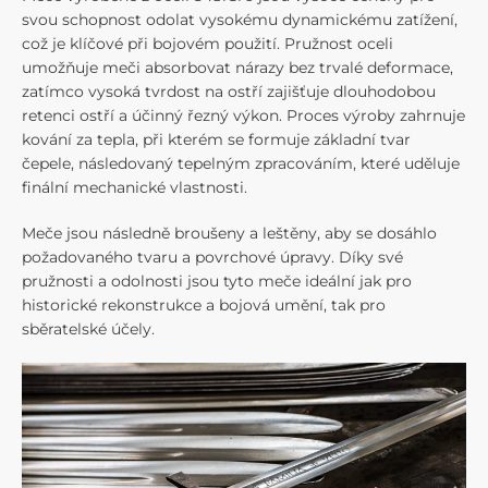
svou schopnost odolat vysokému dynamickému zatížení,
což je klíčové při bojovém použití. Pružnost oceli
umožňuje meči absorbovat nárazy bez trvalé deformace,
zatímco vysoká tvrdost na ostří zajišťuje dlouhodobou
retenci ostří a účinný řezný výkon. Proces výroby zahrnuje
kování za tepla, při kterém se formuje základní tvar
čepele, následovaný tepelným zpracováním, které uděluje
finální mechanické vlastnosti.
Meče jsou následně broušeny a leštěny, aby se dosáhlo
požadovaného tvaru a povrchové úpravy. Díky své
pružnosti a odolnosti jsou tyto meče ideální jak pro
historické rekonstrukce a bojová umění, tak pro
sběratelské účely.