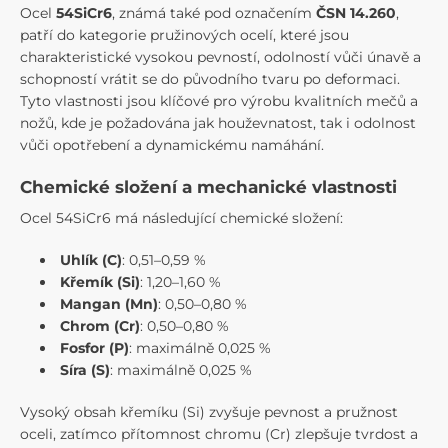
Ocel
54SiCr6
, známá také pod označením
ČSN 14.260
,
patří do kategorie pružinových ocelí, které jsou
charakteristické vysokou pevností, odolností vůči únavě a
schopností vrátit se do původního tvaru po deformaci.
Tyto vlastnosti jsou klíčové pro výrobu kvalitních mečů a
nožů, kde je požadována jak houževnatost, tak i odolnost
vůči opotřebení a dynamickému namáhání.
Chemické složení a mechanické vlastnosti
Ocel 54SiCr6 má následující chemické složení:
Uhlík (C)
: 0,51–0,59 %
Křemík (Si)
: 1,20–1,60 %
Mangan (Mn)
: 0,50–0,80 %
Chrom (Cr)
: 0,50–0,80 %
Fosfor (P)
: maximálně 0,025 %
Síra (S)
: maximálně 0,025 %
Vysoký obsah křemíku (Si) zvyšuje pevnost a pružnost
oceli, zatímco přítomnost chromu (Cr) zlepšuje tvrdost a