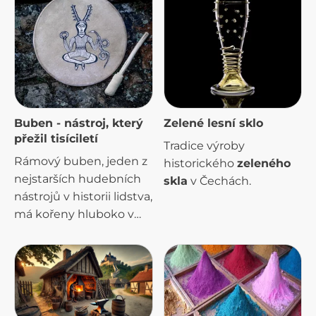
Buben - nástroj, který
Zelené lesní sklo
přežil tisíciletí
Tradice výroby
Rámový buben, jeden z
historického
zeleného
nejstarších hudebních
skla
v Čechách.
nástrojů v historii lidstva,
má kořeny hluboko v
pravěku. Klasifikace a
terminologie bubnů je
trochu složitá, mezi
rámové bubny patří
indiánský ručnák ale i