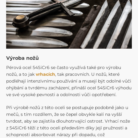
Výroba nožů
Pérová ocel 54SiCr6 se často využívá také pro výrobu
nožů, a to jak
vrhacích
, tak pracovních. U nožů, které
podléhají intenzivnímu používání a musejí být odolné vůči
ohýbání a tvrdému zacházení, přináší ocel 54SiCr6 výhodu
ve své vysoké pevnosti a odolnosti vůči opotřebení.
Při výrobě nožů z této oceli se postupuje podobně jako u
mečů, s tím rozdílem, že se čepel obvykle kalí na vyšší
tvrdost, aby se zajistila dlouhotrvající ostrost. Vrhací nože
z 54SiCr6 těží z této oceli především díky její pružnosti a
schopnosti absorbovat nárazy při dopadu, což