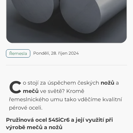
Pondělí, 28. říjen 2024
Řemesla
C
o stojí za úspěchem českých
nožů
a
mečů
ve světě? Kromě
řemeslnického umu tako vděčíme kvalitní
pérové oceli.
Pružinová ocel 54SiCr6 a její využití při
výrobě mečů a nožů