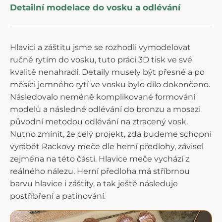
Detailní modelace do vosku a odlévání
Hlavici a záštitu jsme se rozhodli vymodelovat
ručně rytím do vosku, tuto práci 3D tisk ve své
kvalitě nenahradí. Detaily musely být přesné a po
měsíci jemného rytí ve vosku bylo dílo dokončeno.
Následovalo neméně komplikované formování
modelů a následné odlévání do bronzu a mosazi
původní metodou odlévání na ztracený vosk.
Nutno zmínit, že celý projekt, zda budeme schopni
vyrábět Rackovy meče dle herní předlohy, závisel
zejména na této části. Hlavice meče vychází z
reálného nálezu. Herní předloha má stříbrnou
barvu hlavice i záštity, a tak ještě následuje
postříbření a patinování.