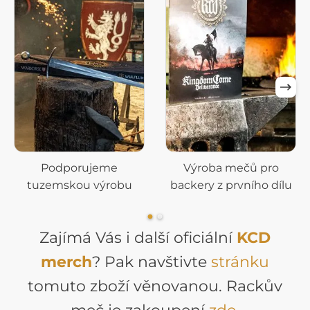
Podporujeme
Výroba mečů pro
tuzemskou výrobu
backery z prvního dílu
Zajímá Vás i další oficiální
KCD
merch
? Pak navštivte
stránku
tomuto zboží věnovanou. Rackův