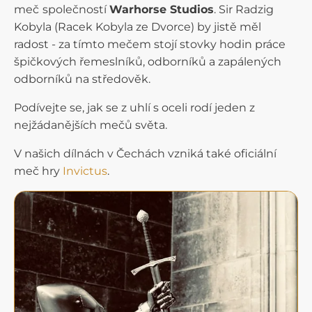
meč
společností
Warhorse Studios
. Sir Radzig
Kobyla (Racek Kobyla ze Dvorce) by jistě měl
radost - za tímto mečem stojí stovky hodin práce
špičkových řemeslníků, odborníků a zapálených
odborníků na středověk.
Podívejte se, jak se z uhlí s oceli rodí jeden z
nejžádanějších mečů světa.
V našich dílnách v Čechách vzniká také oficiální
meč hry
Invictus
.