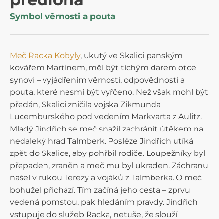
Symbol věrnosti a pouta
Meč Racka Kobyly
, ukutý ve Skalici panským
kovářem Martinem, měl být tichým darem otce
synovi – vyjádřením věrnosti, odpovědnosti a
pouta, které nesmí být vyřčeno. Než však mohl být
předán, Skalici zničila vojska Zikmunda
Lucemburského pod vedením Markvarta z Aulitz.
Mladý Jindřich se meč snažil zachránit útěkem na
nedaleký hrad Talmberk. Posléze Jindřich utíká
zpět do Skalice, aby pohřbil rodiče. Loupežníky byl
přepaden, zraněn a meč mu byl ukraden. Záchranu
našel v rukou Terezy a vojáků z Talmberka. O meč
bohužel přichází. Tím začíná jeho cesta – zprvu
vedená pomstou, pak hledáním pravdy. Jindřich
vstupuje do služeb Racka, netuše, že slouží