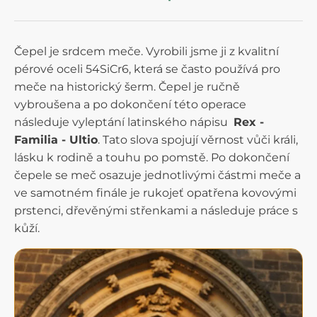
Čepel je srdcem meče. Vyrobili jsme ji z kvalitní
pérové oceli 54SiCr6, která se často používá pro
meče na historický šerm. Čepel je ručně
vybroušena a po dokončení této operace
následuje vyleptání latinského nápisu
Rex ‑
Familia ‑ Ultio
. Tato slova spojují věrnost vůči králi,
lásku k rodině a touhu po pomstě. Po dokončení
čepele se meč osazuje jednotlivými částmi meče a
ve samotném finále je rukojeť opatřena kovovými
prstenci, dřevěnými střenkami a následuje práce s
kůží.