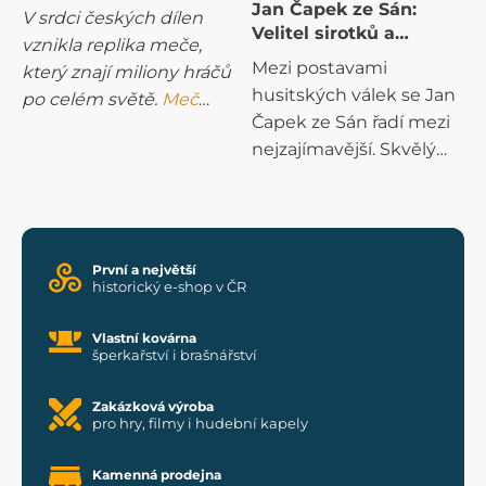
Deliverance
Jan Čapek ze Sán:
V srdci českých dílen
Velitel sirotků a
vznikla replika meče,
válečník s velbloudem
Mezi postavami
který znají miliony hráčů
husitských válek se Jan
po celém světě.
Meč
Čapek ze Sán řadí mezi
Racka Kobyly
nese ve
nejzajímavější. Skvělý
hře Kingdom Come:
válečník, schopný
Deliverance břímě
stratég, ale také muž,
osudu. Měl být darem
jehož pověst kazila
od otce, ale padl do
krutost, hrabivost a
rukou nepřítele.
První a největší
někdy až nezdravé
historický e-shop v ČR
Nakonec byl ale znovu
sebevědomí.
získán a předán tomu,
Vlastní kovárna
komu skutečně patřil.
šperkařství i brašnářství
Stal se symbolem
věrnosti a schopnosti
Zakázková výroba
pro hry, filmy i hudební kapely
obstát navzdory nepřízni
osudu.
Kamenná prodejna