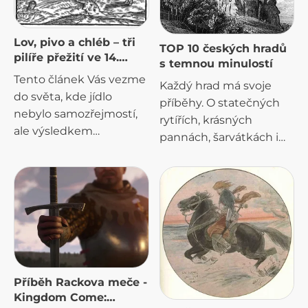
Lov, pivo a chléb – tři
TOP 10 českých hradů
pilíře přežití ve 14.
s temnou minulostí
století
Tento článek Vás vezme
Každý hrad má svoje
do světa, kde jídlo
příběhy. O statečných
nebylo samozřejmostí,
rytířích, krásných
ale výsledkem
pannách, šarvátkách i
dovedností, síly a často i
korunovacích. Jenže
odvahy riskovat.
pod těmi vyprávěními
Podíváme se na tři
často leží jiná vrstva.
základní pilíře
Temnější. Ta, kterou se
středověkého přežití:
kdysi nesmělo říkat
lov, chléb a pivo. Tři věci,
nahlas. Místa, kde lidé
které mohly
trpěli. Umírali. Mizeli.
rozhodnout, jestli bude
Příběh Rackova meče -
rytíř po bitvě hodovat
Kingdom Come:
nebo hladovět.