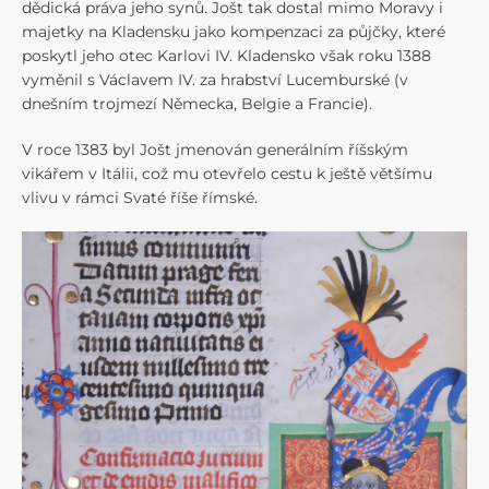
dědická práva jeho synů. Jošt tak dostal mimo Moravy i
majetky na Kladensku jako kompenzaci za půjčky, které
poskytl jeho otec Karlovi IV. Kladensko však roku 1388
vyměnil s Václavem IV. za hrabství Lucemburské (v
dnešním trojmezí Německa, Belgie a Francie).
V roce 1383 byl Jošt jmenován generálním říšským
vikářem v Itálii, což mu otevřelo cestu k ještě většímu
vlivu v rámci Svaté říše římské.