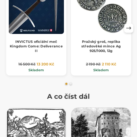
INVICTUS oficiální meč
Pražský groš, replika
Kingdom Come: Deliverance
středověké mince Ag
II
925/1000, 12g
16 500 Kč
13 200 Kč
2 190 Kč
2 110 Kč
Skladem
Skladem
A co číst dál