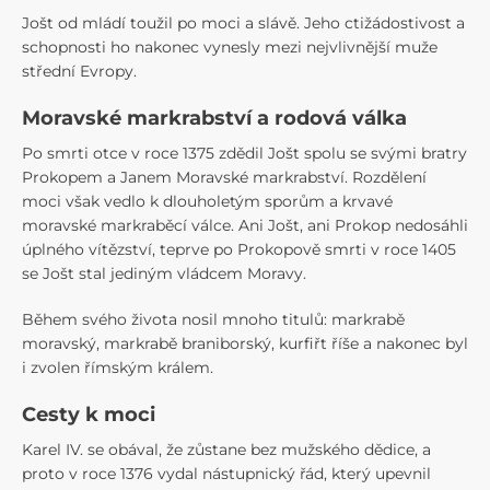
Jošt od mládí toužil po moci a slávě. Jeho ctižádostivost a
schopnosti ho nakonec vynesly mezi nejvlivnější muže
střední Evropy.
Moravské markrabství a rodová válka
Po smrti otce v roce 1375 zdědil Jošt spolu se svými bratry
Prokopem a Janem Moravské markrabství. Rozdělení
moci však vedlo k dlouholetým sporům a krvavé
moravské markraběcí válce. Ani Jošt, ani Prokop nedosáhli
úplného vítězství, teprve po Prokopově smrti v roce 1405
se Jošt stal jediným vládcem Moravy.
Během svého života nosil mnoho titulů: markrabě
moravský, markrabě braniborský, kurfiřt říše a nakonec byl
i zvolen římským králem.
Cesty k moci
Karel IV. se obával, že zůstane bez mužského dědice, a
proto v roce 1376 vydal nástupnický řád, který upevnil