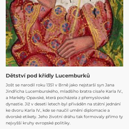
Dětství pod křídly Lucemburků
Jošt se narodil roku 1351 v Brně jako nejstarší syn Jana
Jindřicha Lucemburského, mladšího bratra císaře Karla IV.,
a Markéty Opavské, která pocházela z přemyslovské
dynastie. Již v deseti letech byl přiváděn na státní jednání
ke dvoru Karla IV., kde se naučil umění diplomacie a
dvorské etikety. Jeho životní dráhu tak formovaly přímo ty
nejvyšší kruhy evropské politiky.