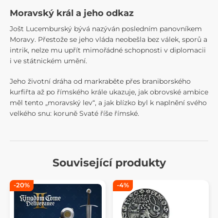
Moravský král a jeho odkaz
Jošt Lucemburský bývá nazýván posledním panovníkem
Moravy. Přestože se jeho vláda neobešla bez válek, sporů a
intrik, nelze mu upřít mimořádné schopnosti v diplomacii
i ve státnickém umění.
Jeho životní dráha od markraběte přes braniborského
kurfiřta až po římského krále ukazuje, jak obrovské ambice
měl tento „moravský lev“, a jak blízko byl k naplnění svého
velkého snu: koruně Svaté říše římské.
Související produkty
-20%
-4%