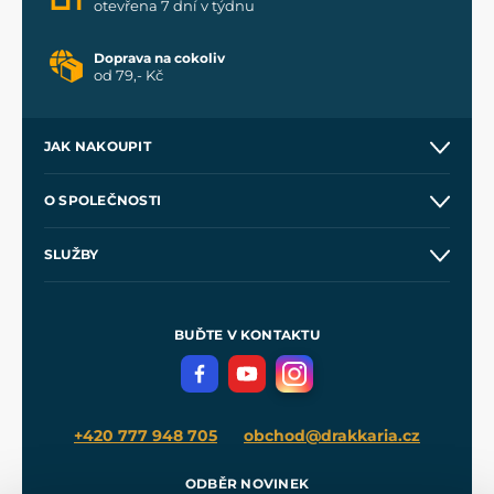
otevřena 7 dní v týdnu
Doprava na cokoliv
od 79,- Kč
JAK NAKOUPIT
Kontakt a prodejny
O SPOLEČNOSTI
Obchodní podmínky
O nás
SLUŽBY
Velkoobchod
Naše dílny
Nákup na splátky
Zakázková výroba
Pro média
Meče pro Kingdom Come
BUĎTE V KONTAKTU
Volná místa
Filmový merch
Blog
+420 777 948 705
obchod@drakkaria.cz
ODBĚR NOVINEK