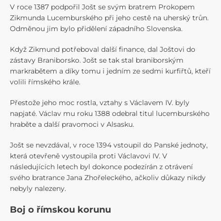
V roce 1387 podpořil Jošt se svým bratrem Prokopem
Zikmunda Lucemburského při jeho cestě na uherský trůn.
Odměnou jim bylo přidělení západního Slovenska.
Když Zikmund potřeboval další finance, dal Joštovi do
zástavy Braniborsko. Jošt se tak stal braniborským
markrabětem a díky tomu i jedním ze sedmi kurfiřtů, kteří
volili římského krále.
Přestože jeho moc rostla, vztahy s Václavem IV. byly
napjaté. Václav mu roku 1388 odebral titul lucemburského
hraběte a další pravomoci v Alsasku.
Jošt se nevzdával, v roce 1394 vstoupil do Panské jednoty,
která otevřeně vystoupila proti Václavovi IV. V
následujících letech byl dokonce podezírán z otrávení
svého bratrance Jana Zhořeleckého, ačkoliv důkazy nikdy
nebyly nalezeny.
Boj o římskou korunu