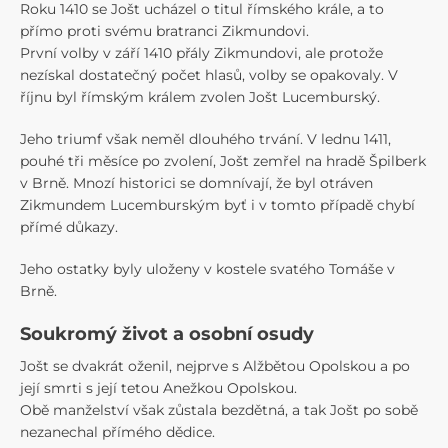
Roku 1410 se Jošt ucházel o titul římského krále, a to
přímo proti svému bratranci Zikmundovi.
První volby v září 1410 přály Zikmundovi, ale protože
nezískal dostatečný počet hlasů, volby se opakovaly. V
říjnu byl římským králem zvolen Jošt Lucemburský.
Jeho triumf však neměl dlouhého trvání. V lednu 1411,
pouhé tři měsíce po zvolení, Jošt zemřel na hradě Špilberk
v Brně. Mnozí historici se domnívají, že byl otráven
Zikmundem Lucemburským byť i v tomto případě chybí
přímé důkazy.
Jeho ostatky byly uloženy v kostele svatého Tomáše v
Brně.
Soukromý život a osobní osudy
Jošt se dvakrát oženil, nejprve s Alžbětou Opolskou a po
její smrti s její tetou Anežkou Opolskou.
Obě manželství však zůstala bezdětná, a tak Jošt po sobě
nezanechal přímého dědice.