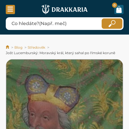
0
Blog
Středověk
Jošt Lucemburský: Moravský král, který sahal po římské koruně